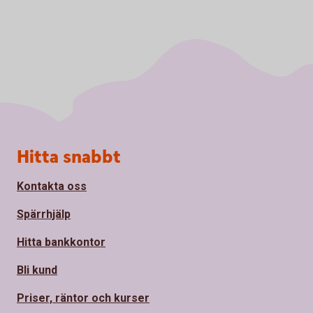
Sidfot
Hitta snabbt
Kontakta oss
Spärrhjälp
Hitta bankkontor
Bli kund
Priser, räntor och kurser