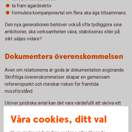
ta fram ägardirektiv
formulera kompanjonavtal om flera ska äga tillsammans
Den nya generationen behöver också ofta tydliggöra sina
ambitioner, ska verksamheten växa, stabiliseras eller på
sikt säljas vidare?
Dokumentera överenskommelsen
Även om relationerna är goda är dokumentation avgörande.
Skriftliga överenskommelser skapar en gemensam
referenspunkt och minskar risken för framtida
missförstånd.
Utöver juridiska avtal kan det vara värdefullt att skriva ett
gemensamt dokument som beskriver processen,
Våra cookies, ditt val
intentionerna och de principer familjen enats kring.