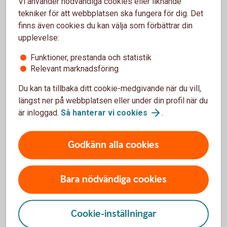
Vi använder nödvändiga cookies eller liknande
tekniker för att webbplatsen ska fungera för dig. Det
finns även cookies du kan välja som förbättrar din
Private Banking
upplevelse:
Om du har en förmögenhet att förvalta så får du
Funktioner, prestanda och statistik
tillgång till några av marknadens mest kompetenta
Relevant marknadsföring
rådgivare.
Du kan ta tillbaka ditt cookie-medgivande när du vill,
Private Banking för entreprenörer (mer än 5
längst ner på webbplatsen eller under din profil när du
miljoner kr att
placera)
är inloggad.
Så hanterar vi
cookies
.
Premium (mer än 1 miljon kr att
placera)
Godkänn alla cookies
Bara nödvändiga cookies
Cookie-inställningar