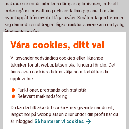
makroekonomisk turbulens dämpar optimismen, trots att
orderingång, omsättning och anställningsplaner har vänt
svagt uppåt från mycket låga nivåer. Småföretagen befinner
sig därmed i en utdragen lågkonjunktur snarare än i en tydlig
återhämtningsfas.
Våra cookies, ditt val
Sveriges småföretag befinner sig i en utdragen
lågkonjunktur, som ser ut att hålla i sig ett tag till. Under
hela 20-talet har utmaningar och konflikter utlöst
Vi använder nödvändiga cookies eller liknande
varandra. Kriget i Mellanöstern ger kännbara
tekniker för att webbplatsen ska fungera för dig. Det
ekonomiska effekter och dämpar konjunkturoptimismen,
finns även cookies du kan välja som förbättrar din
som är lägre än vad den var i höstas. Orderingången,
upplevelse:
omsättningen och anställningsplanerna har vänt upp –
men vi befinner fortsatt på låga nivåer, säger Jörgen
Funktioner, prestanda och statistik
Kennemar, företagsekonom på Swedbank.
Relevant marknadsföring
Du kan ta tillbaka ditt cookie-medgivande när du vill,
Försiktig förbättring i lönsamheten
längst ner på webbplatsen eller under din profil när du
är inloggad.
Så hanterar vi
cookies
.
Lönsamheten har förbättrats något jämfört med tidigare år. I