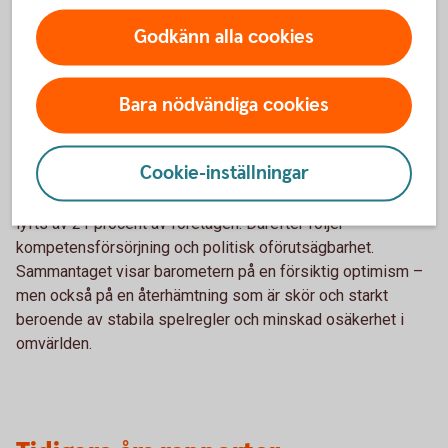
vårens mätning uppger 34 procent av småföretagen att
lönsamheten har stärkts, medan 31 procent uppger en
Godkänn alla cookies
försämring. Samtidigt är utrymmet för investeringar fortsatt
begränsat, särskilt bland de allra minsta företagen, även om
risken för konkurser har minskat.
Bara nödvändiga cookies
Fortsatt svag efterfrågan
Cookie-inställningar
Svag efterfrågan är fortsatt det största tillväxthindret och
lyfts av 21 procent av företagen. Därefter följer
kompetensförsörjning och politisk oförutsägbarhet.
Sammantaget visar barometern på en försiktig optimism –
men också på en återhämtning som är skör och starkt
beroende av stabila spelregler och minskad osäkerhet i
omvärlden.