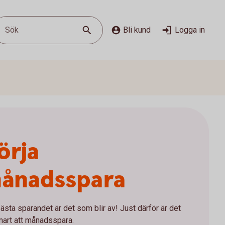
Sök
Bli kund
Logga in
örja
ånadsspara
ästa sparandet är det som blir av! Just därför är det
mart att månadsspara.