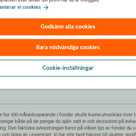
anterar vi
cookies
.
Förväntat sparbelopp om 10 år
Godkänn alla cookies
172 019 kr
Bara nödvändiga cookies
sättningar från dig är 120 000 kr.
Förväntad avkastning är +52 019 
Cookie-inställningar
Logga in och börja månadsspara
Inte kund än?
Bli
kund
 hur ditt månadssparande i fonder skulle kunna utvecklas över ti
 pengar både på de pengar du själv satt in och dessutom på avkast
g. Den faktiska avkastningen beror på vilken typ av fonder du väl
och lägre än i exemplet. Vi har inte tagit hänsyn till skatter, avgift