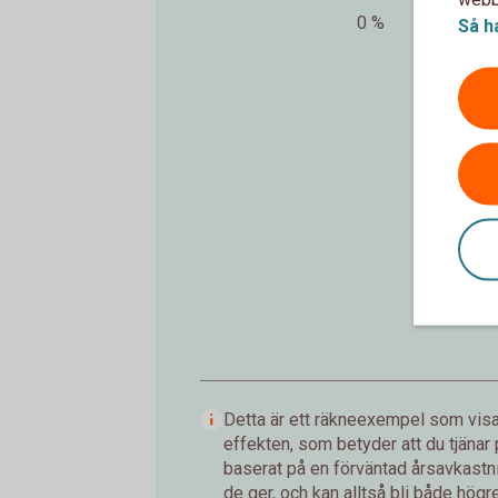
0 %
Så h
In
Detta är ett räkneexempel som visar
effekten, som betyder att du tjänar
baserat på en förväntad årsavkastnin
de ger, och kan alltså bli både högre 