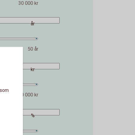
30 000 kr
år
50 år
kr
a som
2 000 000 kr
%