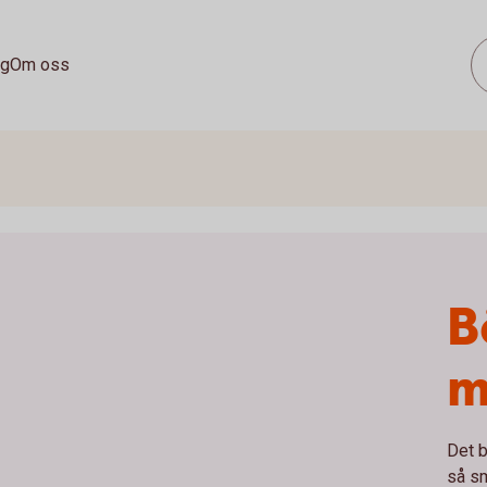
ag
Om oss
B
m
Det b
så s