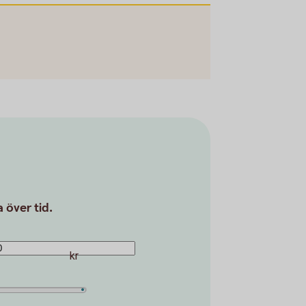
 över tid.
kr