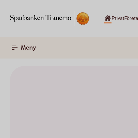
Privat
Föret
Meny