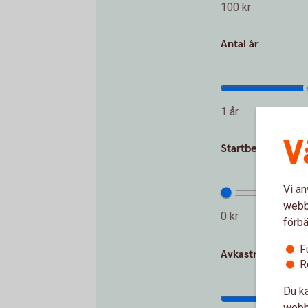
100 kr
Antal år
1 år
V
Startbelopp (kr)
Vi an
webbp
0 kr
förbä
F
Avkastning per år
R
Du ka
webbp