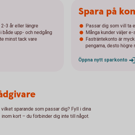
Spara på ko
2-3 år eller längre
Passar dig som vill ta e
r i både upp- och nedgång
Många kunder väljer e-s
nte minst tack vare
Fasträntekonto är mycke
pengarna, desto högre 
Öppna nytt
sparkonto
rådgivare
r vilket sparande som passar dig? Fyll i dina
 inom kort – du förbinder dig inte till något.