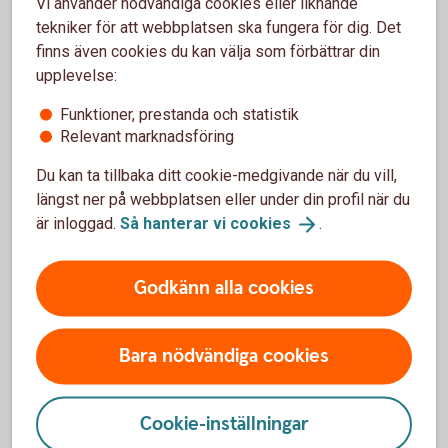
Vi använder nödvändiga cookies eller liknande
Spärrtjänst
tekniker för att webbplatsen ska fungera för dig. Det
finns även cookies du kan välja som förbättrar din
Om du till exempel har förlorat ditt BankID eller
upplevelse:
säkerhetsdosa är det viktigt att omedelbart spärra
Funktioner, prestanda och statistik
dessa.
Relevant marknadsföring
Spärrtjänst
Du kan ta tillbaka ditt cookie-medgivande när du vill,
längst ner på webbplatsen eller under din profil när du
är inloggad.
Så hanterar vi
cookies
.
Godkänn alla cookies
Mer om säkerhet
Bara nödvändiga cookies
Så motverkar vi penningtvätt och
terroristfinansiering
Cookie-inställningar
Att motverka penningtvätt och terroristfinansiering är