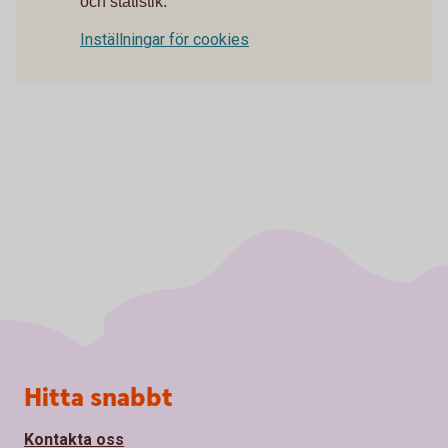
och statistik.
Inställningar för cookies
Sidfot
Hitta snabbt
Kontakta oss