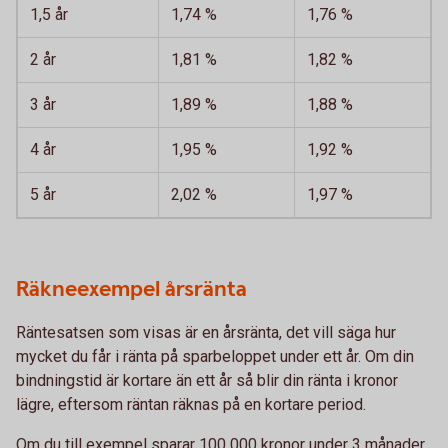
1,5 år
1,74 %
1,76 %
2 år
1,81 %
1,82 %
3 år
1,89 %
1,88 %
4 år
1,95 %
1,92 %
5 år
2,02 %
1,97 %
Räkneexempel årsränta
Räntesatsen som visas är en årsränta, det vill säga hur
mycket du får i ränta på sparbeloppet under ett år. Om din
bindningstid är kortare än ett år så blir din ränta i kronor
lägre, eftersom räntan räknas på en kortare period.
Om du till exempel sparar 100 000 kronor under 3 månader