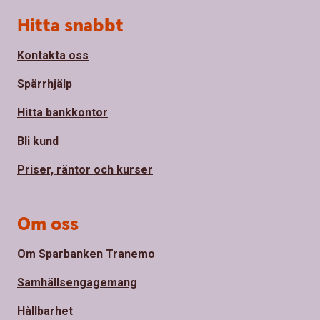
Sidfot
Hitta snabbt
Kontakta oss
Spärrhjälp
Hitta bankkontor
Bli kund
Priser, räntor och kurser
Om oss
Om Sparbanken Tranemo
Samhällsengagemang
Hållbarhet