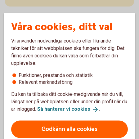
Våra cookies, ditt val
En lokal sparbank
Vi använder nödvändiga cookies eller liknande
tekniker för att webbplatsen ska fungera för dig. Det
Vi är världens enda bank med huvudkontor i
finns även cookies du kan välja som förbättrar din
Tranemo. Det är här vi fattar våra egna besluta och
upplevelse:
det är också här du kan besöka oss. Vi finns på plats
Funktioner, prestanda och statistik
varje dag. Från måndag till fredag.
Relevant marknadsföring
Du kan ta tillbaka ditt cookie-medgivande när du vill,
längst ner på webbplatsen eller under din profil när du
är inloggad.
Så hanterar vi
cookies
.
Godkänn alla cookies
Mer om Sparbanken Tranemo