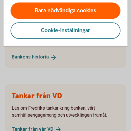
Bara nödvändiga cookies
Bankens historia
Sparbanken Tranemo grundades i Nittorp år 1904.
Cookie-inställningar
Mycket vatten har runnit under Jälmåns broar sedan
dess.
Bankens
historia
Tankar från VD
Läs om Fredriks tankar kring banken, vårt
samhällsengagemang och utvecklingen framåt.
Tankar från vår
VD