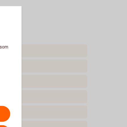
a som