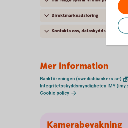
Hur länge sparar vi dina personuppg
Direktmarknadsföring
Kontakta oss, dataskyddsombudet e
Mer information
Bankföreningen
(swedishbankers.se)
Integritetsskyddsmyndigheten IMY
(imy.
Cookie
policy
Kamerabevakning