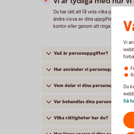
Vi är tydliga med hur v
Du har rätt att få veta vilka personuppg
ändra vissa av dina uppgifter, godkänna
V
kontor eller genom att ringa bankens K
Vi an
webbp
Vad är personuppgifter?
förbä
F
Hur använder vi personuppgifter?
R
Vem delar vi dina personuppgifter 
Du ka
webbp
Så h
Var behandlas dina personuppgifter
Vilka rättigheter har du?