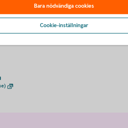
ifter?
Bara nödvändiga cookies
Cookie-inställningar
ller Integritetsskyddsmyndigheten
se)