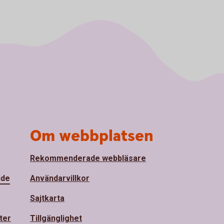
Om webbplatsen
Rekommenderade webbläsare
nde
Användarvillkor
Sajtkarta
ter
Tillgänglighet