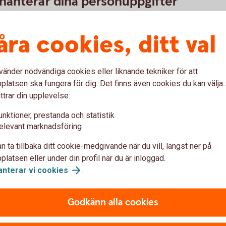
i hanterar dina personuppgifter
ifter vi behandlar och för vilka ändamål. Du kan
nden och val i internetbanken eller i appen, på ditt
åra cookies, ditt val
undcenter.
vänder nödvändiga cookies eller liknande tekniker för att
latsen ska fungera för dig. Det finns även cookies du kan välj
ttrar din upplevelse:
unktioner, prestanda och statistik
elevant marknadsföring
med?
n ta tillbaka ditt cookie-medgivande när du vill, längst ner på
latsen eller under din profil när du är inloggad.
anterar vi
cookies
.
?
Godkänn alla cookies