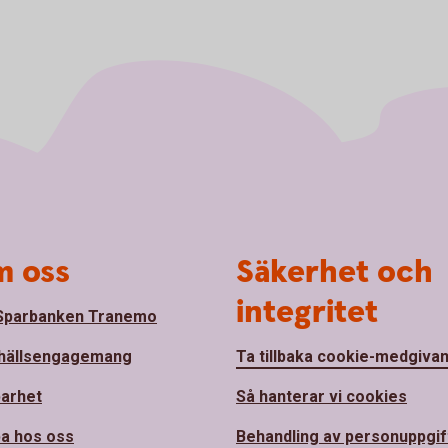
 oss
Säkerhet och
integritet
Sparbanken Tranemo
hällsengagemang
Ta tillbaka cookie-medgiva
barhet
Så hanterar vi cookies
a hos oss
Behandling av personuppgif