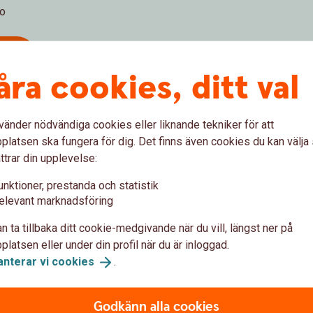
mo
 00
åra cookies, ditt val
vänder nödvändiga cookies eller liknande tekniker för att
latsen ska fungera för dig. Det finns även cookies du kan välj
ttrar din upplevelse:
unktioner, prestanda och statistik
elevant marknadsföring
n ta tillbaka ditt cookie-medgivande när du vill, längst ner på
latsen eller under din profil när du är inloggad.
anterar vi
cookies
.
tor i Gnosjö
Godkänn alla cookies