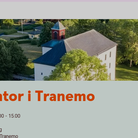
ntor i Tranemo
00 - 15.00
g
 Tranemo