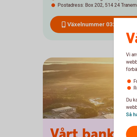
Postadress: Box 202, 514 24 Trane
Växelnummer 0325 - 471
V
Vi an
webbp
förbä
F
R
Du ka
webbp
Så h
Vårt bankkon