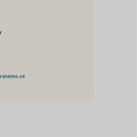
r
tranemo.se