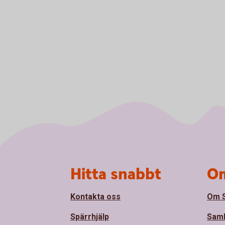
Sidfot
Hitta snabbt
Om
Kontakta oss
Om 
Spärrhjälp
Sam