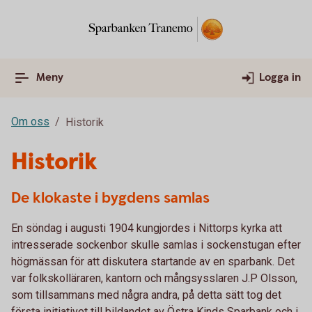
Meny
Logga in
Om oss
Historik
Historik
De klokaste i bygdens samlas
En söndag i augusti 1904 kungjordes i Nittorps kyrka att
intresserade sockenbor skulle samlas i sockenstugan efter
högmässan för att diskutera startande av en sparbank. Det
var folkskolläraren, kantorn och mångsysslaren J.P Olsson,
som tillsammans med några andra, på detta sätt tog det
första initiativet till bildandet av Östra Kinds Sparbank och i