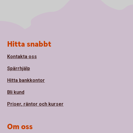
Sidfot
Hitta snabbt
Kontakta oss
Spärrhjälp
Hitta bankkontor
Bli kund
Priser, räntor och kurser
Om oss