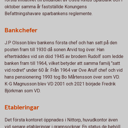
oktober samma år fastställde Konungens
Befattningshavare sparbankens reglemente.
Bankchefer
J.P Olsson blev bankens första chef och han satt på den
posten fram till 1930 då sonen Arvid tog över. Han
efterträddes vid sin död 1945 av brodern Rudolf som ledde
banken fram till 1964, vilket betyder att samma familj "satt
vid rodret" under 60 år. Från 1964 var Ove Arulf chef och vid
hans pensionering 1993 tog Bo Mårtensson över som VD.
K-G Magnusson blev VD 2001 och 2021 började Fredrik
Björkman som VD.
Etableringar
Det första kontoret öppnades i Nittorp, huvudkontor även
vid senare etableringar i grannsocknar. En status de behöll