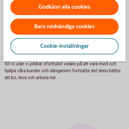
Godkänn alla cookies
Vår del av Sverige
Varenda krona du sätter in hos oss stannar lokalt i vårt
Bara nödvändiga cookies
verksamhetsområde och går på olika sätt tillbaka till
bygden. Det betyder att om du har dina bankaffärer i
Sparbanken Tranemo så hjälper du till med utvecklingen av
Cookie-inställningar
din hembygd. Med facit i hand känner vi oss stolta över vad
vi hittills bidragit med. Det betyder dock inte att vi slår oss
till ro utan vi jobbar oförtrutet vidare på att vara med och
hjälpa våra kunder och därigenom fortsätta det ännu bättre
att bo, leva och arbeta här.