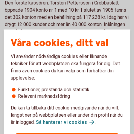
Den förste kassören, Torsten Pettersson i Grebbaslätt,
öppnade 1904 konto nr 1 med 10 kr. I slutet av 1905 fanns
det 302 konton med en behållning på 117 228 kr. Idag har vi
drygt 12 000 kunder och mer än 40 000 konton. Inlåningen
uppgår för närvarande till 3,9 Miljarder kr och utlåningen
uppgår till 4,0 Miljarder kr fördelat på ca 7 000 lån.
Våra cookies, ditt val
Vår filosofi
Vi använder nödvändiga cookies eller liknande
tekniker för att webbplatsen ska fungera för dig. Det
Redan då banken bildades var syftet att banken skulle vara
finns även cookies du kan välja som förbättrar din
lokalt förankrad och hjälpa till att utveckla hushållens och
upplevelse:
företagens ekonomi. Mycket vatten har runnit under
Funktioner, prestanda och statistik
Jälmåns broar sedan dess, men vi har ännu idag, efter 120
Relevant marknadsföring
år, fortfarande samma filosofi. Vi skall hjälpa till att utveckla
hushållens och företagens ekonomi.
Du kan ta tillbaka ditt cookie-medgivande när du vill,
Vi är också, trots allt som hänt inom bankvärlden en egen
längst ner på webbplatsen eller under din profil när du
självständig bank där samtliga beslut fattas här, nära våra
är inloggad.
Så hanterar vi
cookies
.
kunder och det är vi ensamma om.