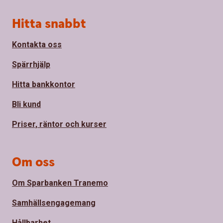
Sidfot
Hitta snabbt
Kontakta oss
Spärrhjälp
Hitta bankkontor
Bli kund
Priser, räntor och kurser
Om oss
Om Sparbanken Tranemo
Samhällsengagemang
Hållbarhet