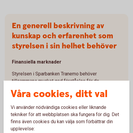
En generell beskrivning av
kunskap och erfarenhet som
styrelsen i sin helhet behöver
Finansiella marknader
Styrelsen i Sparbanken Tranemo behöver
tillsammans mycket god förståelse för de
finansiella marknader som vi är eller kan bli aktiva
Våra cookies, ditt val
på. En viktig aspekt är givetvis marknaden för
krediter i bankens verksamhetsområde. Styrelsen
Vi använder nödvändiga cookies eller liknande
fattar många kreditbeslut och är dessutom ansvarig
tekniker för att webbplatsen ska fungera för dig. Det
för de delegationer som lämnats nedåt i
finns även cookies du kan välja som förbättrar din
organisationen.
upplevelse: