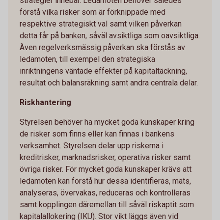
strategier innebär. Ledamoten behöver således
förstå vilka risker som är förknippade med
respektive strategiskt val samt vilken påverkan
detta får på banken, såväl avsiktliga som oavsiktliga.
Även regelverksmässig påverkan ska förstås av
ledamoten, till exempel den strategiska
inriktningens väntade effekter på kapitaltäckning,
resultat och balansräkning samt andra centrala delar.
Riskhantering
Styrelsen behöver ha mycket goda kunskaper kring
de risker som finns eller kan finnas i bankens
verksamhet. Styrelsen delar upp riskerna i
kreditrisker, marknadsrisker, operativa risker samt
övriga risker. För mycket goda kunskaper krävs att
ledamoten kan förstå hur dessa identifieras, mäts,
analyseras, övervakas, reduceras och kontrolleras
samt kopplingen däremellan till såväl riskaptit som
kapitalallokering (IKU). Stor vikt läggs även vid