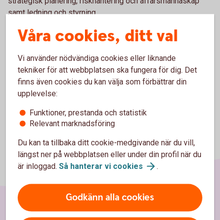
strategisk planering, riskhantering och affärsmannaskap
samt ledning och styrning.
Våra cookies, ditt val
Gedigen kunskap och erfarenhet av effektivitet och tolkning
av finansiell information.
Vi använder nödvändiga cookies eller liknande
Ägare till skogsfastighet
tekniker för att webbplatsen ska fungera för dig. Det
finns även cookies du kan välja som förbättrar din
upplevelse:
Funktioner, prestanda och statistik
Relevant marknadsföring
Du kan ta tillbaka ditt cookie-medgivande när du vill,
längst ner på webbplatsen eller under din profil när du
är inloggad.
Så hanterar vi
cookies
.
Godkänn alla cookies