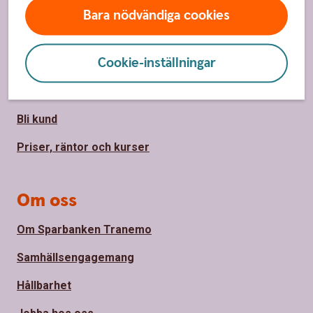
Sidfot
Hitta snabbt
Bara nödvändiga cookies
Kontakta oss
Cookie-inställningar
Spärrhjälp
Hitta bankkontor
Bli kund
Priser, räntor och kurser
Om oss
Om Sparbanken Tranemo
Samhällsengagemang
Hållbarhet