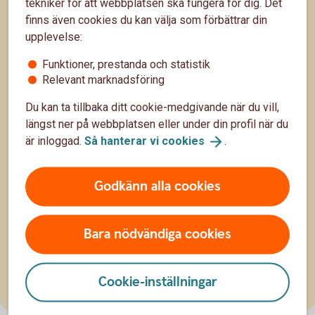
tekniker för att webbplatsen ska fungera för dig. Det
finns även cookies du kan välja som förbättrar din
upplevelse:
Funktioner, prestanda och statistik
Relevant marknadsföring
Du kan ta tillbaka ditt cookie-medgivande när du vill,
längst ner på webbplatsen eller under din profil när du
är inloggad.
Så hanterar vi
cookies
.
Köpa stuga eller fritidshus?
Ett alldeles eget ställe där du kan tillbringa dina
Godkänn alla cookies
lediga stunder – det är klart att det låter lockande.
Men har du koll på vad du ska du tänka på innan du
8 okt. 2025
köper stuga? Vi guidar dig i stugdjungeln!
Bara nödvändiga cookies
Fritid
Boende
Cookie-inställningar