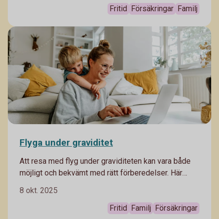
det sig snabbt – men ibland kan det påverka hela
Fritid
Försäkringar
Familj
resan. Då är det bra att veta vilka rättigheter du har
och vilken sorts ersättning du kan få vid till exempel
förlorat bagage.
Flyga under graviditet
Att resa med flyg under graviditeten kan vara både
möjligt och bekvämt med rätt förberedelser. Här
tipsar vi på saker du behöver tänka på om du
8 okt. 2025
planerar en flygresa som gravid.
Fritid
Familj
Försäkringar