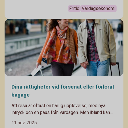
Fritid
Vardagsekonomi
Dina rättigheter vid försenat eller förlorat
bagage
Att resa är oftast en härlig upplevelse, med nya
intryck och en paus från vardagen. Men ibland kan
man ha otur med försenade flyg och bagage som
11 nov. 2025
inte åker samma väg som man själv. I bästa fall löser