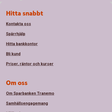
Sidfot
Hitta snabbt
Kontakta oss
Spärrhjälp
Hitta bankkontor
Bli kund
Priser, räntor och kurser
Om oss
Om Sparbanken Tranemo
Samhällsengagemang