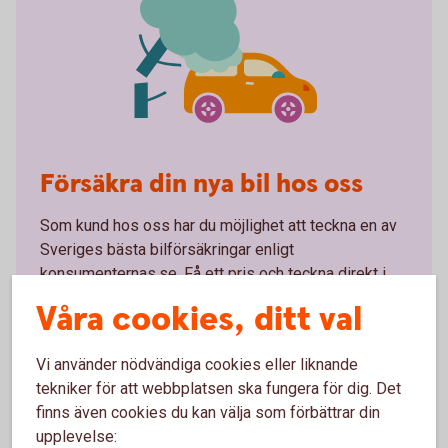
Försäkra din nya bil hos oss
Som kund hos oss har du möjlighet att teckna en av
Sveriges bästa bilförsäkringar enligt
konsumenternas.se. Få ett pris och teckna direkt i
din app eller internetbank.
Våra cookies, ditt val
Bilförsäkring – mer information
Vi använder nödvändiga cookies eller liknande
tekniker för att webbplatsen ska fungera för dig. Det
Se pris för bilförsäkring
finns även cookies du kan välja som förbättrar din
upplevelse: