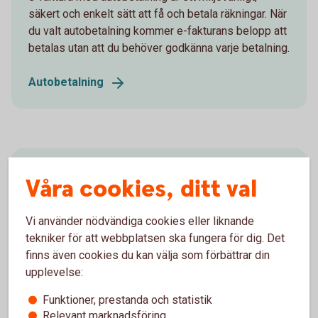
säkert och enkelt sätt att få och betala räkningar. När
du valt autobetalning kommer e-fakturans belopp att
betalas utan att du behöver godkänna varje betalning.
Autobetalning
Internetbetalning
Våra cookies, ditt val
Betala räkningar när och var du vill. Du kan lägga in
betalningarna i förväg och ange datum när
Vi använder nödvändiga cookies eller liknande
betalningen ska utföras. Du får en bra överblick och
tekniker för att webbplatsen ska fungera för dig. Det
koll på både kommande och genomförda betalningar.
finns även cookies du kan välja som förbättrar din
upplevelse:
Internetbetalning
Funktioner, prestanda och statistik
Relevant marknadsföring