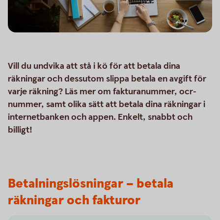
Vill du undvika att stå i kö för att betala dina
räkningar och dessutom slippa betala en avgift för
varje räkning? Läs mer om fakturanummer, ocr-
nummer, samt olika sätt att betala dina räkningar i
internetbanken och appen. Enkelt, snabbt och
billigt!
Betalningslösningar – betala
räkningar och fakturor