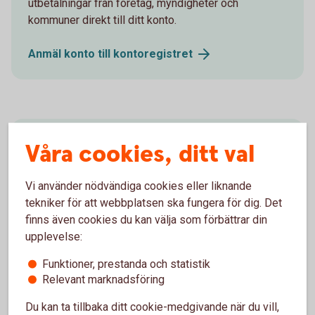
utbetalningar från företag, myndigheter och
kommuner direkt till ditt konto.
Anmäl konto till
kontoregistret
Lös in avi online
Våra cookies, ditt val
Privatpersoner som är över 18 år kan lösa in
Vi använder nödvändiga cookies eller liknande
kontantavi/värdeavi online, om den är utställd av
tekniker för att webbplatsen ska fungera för dig. Det
Swedbank eller sparbankerna. Ditt personnummer
finns även cookies du kan välja som förbättrar din
behöver vara tryckt på avin. Legitimera dig med
upplevelse:
BankID eller säkerhetsdosa.
Funktioner, prestanda och statistik
Lös in din
avi
Relevant marknadsföring
Du kan ta tillbaka ditt cookie-medgivande när du vill,