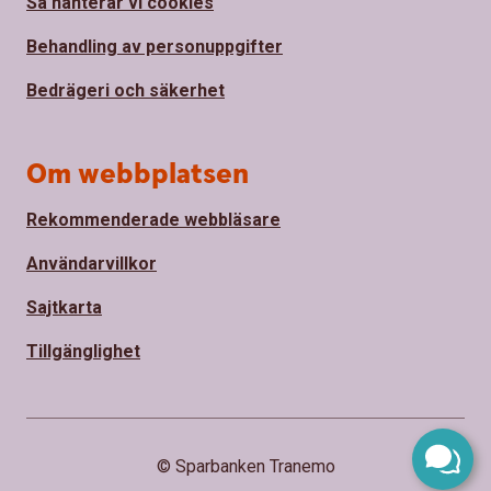
Så hanterar vi cookies
Behandling av personuppgifter
Bedrägeri och säkerhet
Om webbplatsen
Rekommenderade webbläsare
Användarvillkor
Sajtkarta
Tillgänglighet
© Sparbanken Tranemo