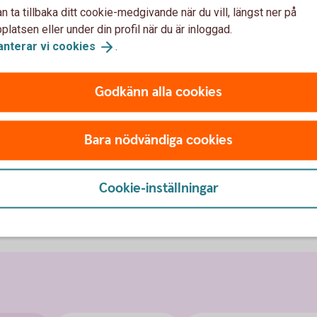
n ta tillbaka ditt cookie-medgivande när du vill, längst ner på
latsen eller under din profil när du är inloggad.
rn 0-17 år
anterar vi
cookies
.
Godkänn alla cookies
 kostnadsfritt:
Bara nödvändiga cookies
Cookie-inställningar