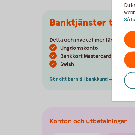
Du ka
webbp
Banktjänster till ba
Så h
Detta och mycket mer får ditt barn
Ungdomskonto
Bankkort Mastercard ung
Swish
Gör ditt barn till
bankkund
Konton och utbetalningar