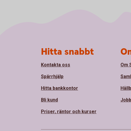
Sidfot
Hitta snabbt
Om
Kontakta oss
Om 
Spärrhjälp
Sam
Hitta bankkontor
Håll
Bli kund
Jobb
Priser, räntor och kurser