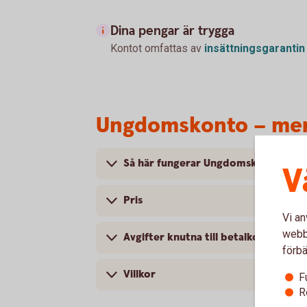
Dina pengar är trygga
Kontot omfattas av
insättningsgarantin
Ungdomskonto – mer
Så här fungerar Ungdomskonto
V
Pris
Vi an
webbp
Avgifter knutna till betalkonton
förbä
Villkor
F
R