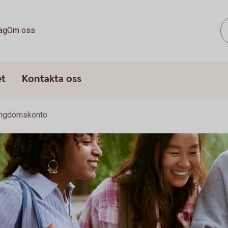
ag
Om oss
et
Kontakta oss
ngdomskonto