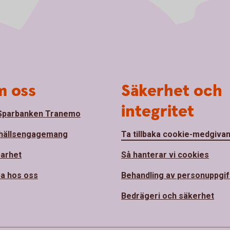
 oss
Säkerhet och
integritet
Sparbanken Tranemo
hällsengagemang
Ta tillbaka cookie-medgiva
barhet
Så hanterar vi cookies
a hos oss
Behandling av personuppgif
Bedrägeri och säkerhet