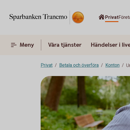
Privat
Föret
Meny
Våra tjänster
Händelser i liv
Privat
Betala och överföra
Konton
U