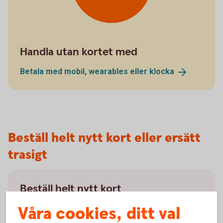
Handla utan kortet med
Betala med mobil, wearables eller
klocka
Beställ helt nytt kort eller ersätt
trasigt
Beställ helt nytt kort
Våra cookies, ditt val
Läs mer om hur du beställer ett helt nytt bankkort.