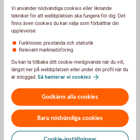
Beställa nytt
bankkort
Vi använder nödvändiga cookies eller liknande
tekniker för att webbplatsen ska fungera för dig. Det
finns även cookies du kan välja som förbättrar din
upplevelse:
Funktioner, prestanda och statistik
Ersätt trasigt eller borttappat kort
Relevant marknadsföring
Om ditt kort är trasigt, slitet eller kommit bort kan du
Du kan ta tillbaka ditt cookie-medgivande när du vill,
ersätta det.
längst ner på webbplatsen eller under din profil när du
är inloggad.
Så hanterar vi
cookies
.
Trasigt kort? Skaffa
ersättningskort
Godkänn alla cookies
Bara nödvändiga cookies
Pris för Mastercard ung
Årsavgift
Cookie-inställningar