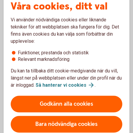
Våra cookies, ditt val
Mer information
Vi använder nödvändiga cookies eller liknande
tekniker för att webbplatsen ska fungera för dig. Det
Bryttider för fonder i försäkringar
finns även cookies du kan välja som förbättrar din
Handel med fonder sker alltid till okänd kurs (okänt pris).
upplevelse:
Kursen sätts först i efterhand, efter den så kallade
Funktioner, prestanda och statistik
bryttiden.
Relevant marknadsföring
Bryttider
Du kan ta tillbaka ditt cookie-medgivande när du vill,
längst ner på webbplatsen eller under din profil när du
är inloggad.
Så hanterar vi
cookies
.
Avkastningsskatt
Godkänn alla cookies
I en kapitalförsäkring betalar man en årlig avkastningsskatt,
vilket gör att pengarna är skattade och klara vid uttag.
Bara nödvändiga cookies
Avkastningsskatt