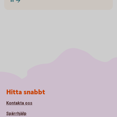
in
Sidfot
Hitta snabbt
Kontakta oss
Spärrhjälp