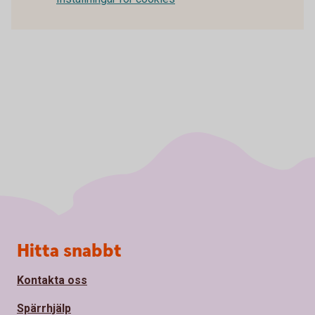
Sidfot
Hitta snabbt
Kontakta oss
Spärrhjälp