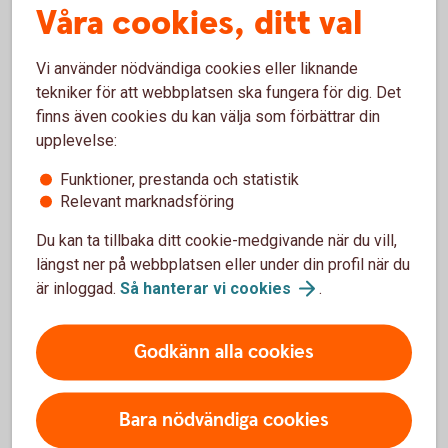
Våra cookies, ditt val
Vi använder nödvändiga cookies eller liknande
Börja handla på nätet
tekniker för att webbplatsen ska fungera för dig. Det
finns även cookies du kan välja som förbättrar din
Du kan börja handla med ditt kort direkt, i butik. Men
upplevelse:
för att kunna shoppa på nätet, behöver du först slå
på kortet för internetköp. Det gör du enkelt i
Funktioner, prestanda och statistik
Relevant marknadsföring
internetbanken eller i appen, med Mobilt BankID
eller säkerhetsdosa.
Du kan ta tillbaka ditt cookie-medgivande när du vill,
längst ner på webbplatsen eller under din profil när du
Slå på/av ditt kort för
internetköp
är inloggad.
Så hanterar vi
cookies
.
Handla på nätet med
kort
Godkänn alla cookies
Bara nödvändiga cookies