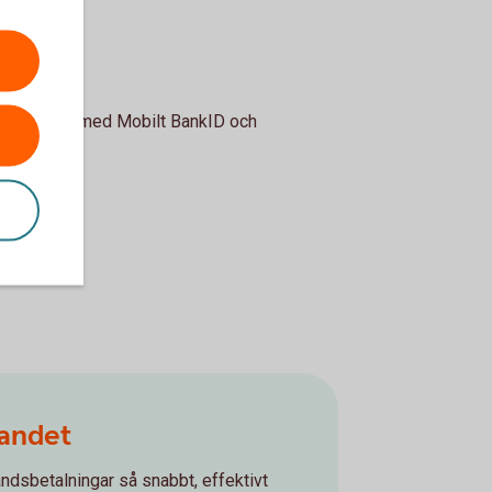
ne. Signera med Mobilt BankID och
landet
landsbetalningar så snabbt, effektivt