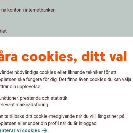
ina konton i internetbanken:
alet
ing
åra cookies, ditt val
vänder nödvändiga cookies eller liknande tekniker för att
latsen ska fungera för dig. Det finns även cookies du kan välj
ttrar din upplevelse:
Dödsbo – betalnin
unktioner, prestanda och statistik
elevant marknadsföring
ll du börja spara regelbundet?
Du som är dödsbodelägare får h
utbetalningsavier som står i d
n ta tillbaka ditt cookie-medgivande när du vill, längst ner på
latsen eller under din profil när du är inloggad.
Dödsbo -
betalningsservice
anterar vi
cookies
.