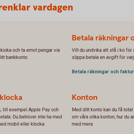
renklar vardagen
Betala räkningar 
kicka och ta emot pengar via
Vill du undvika att stå i kö fö
ditt bankkonto.
slippa betala en avgift för var
Betala räkningar och
faktu
 klocka
Konton
s, till exempel Apple Pay och
Med ditt konto kan du få total
etala. Du behöver inte ha med
om våra olika konton, hur du an
ed mobil eller klocka.
med mera.