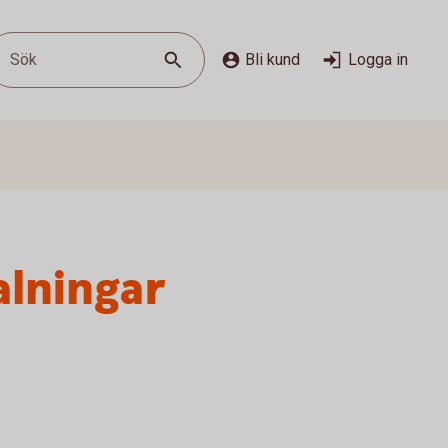
Sök
Bli kund
Logga in
alningar