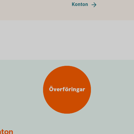
Konton
Överföringar
nton