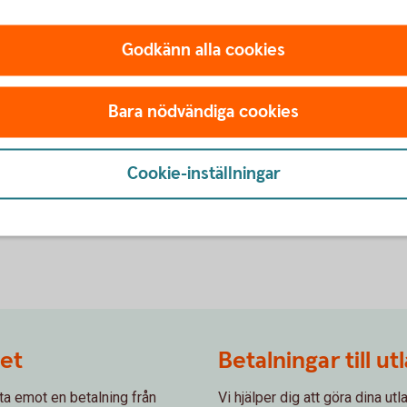
Godkänn alla cookies
Expressbetalning
, ger bort pengar eller löser in
Betala snabbt och säkert onli
Bara nödvändiga cookies
transaktionen är klar.
Expressbetalning
Cookie-inställningar
det
Betalningar till ut
ta emot en betalning från
Vi hjälper dig att göra dina ut