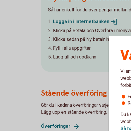
Så här enkelt för du över pengar mellan d
Logga in i
internetbanken
Klicka på Betala och Överföra i menyv
Klicka sedan på Ny betalning/Överför
Fyll i alla uppgifter
V
Lägg till och godkänn
Vi an
webbp
förbä
Stående överföring
F
R
Gör du likadana överföringar varje månad? Vi
Lägg upp en stående överföring.
Du ka
webbp
Överföringar
Så h