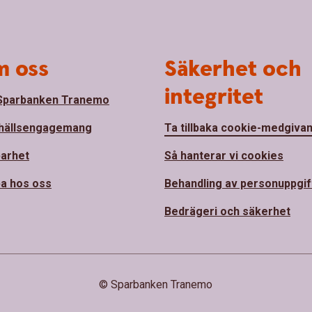
 oss
Säkerhet och
integritet
Sparbanken Tranemo
hällsengagemang
Ta tillbaka cookie-medgiva
barhet
Så hanterar vi cookies
a hos oss
Behandling av personuppgif
Bedrägeri och säkerhet
© Sparbanken Tranemo