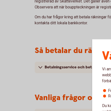
registrerad av Skatteverket. Det gäller även 
Observera att när bouppteckningen är regis
Om du har frågor kring att betala räkningar 
kontakta ditt lokala bankkontor.
Så betalar du räkning
V
Betalningsservice och betalningsup
Vi an
webbp
förbä
F
Vanliga frågor och s
R
Du ka