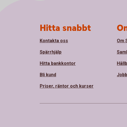
Sidfot
Hitta snabbt
Om
Kontakta oss
Om 
Spärrhjälp
Sam
Hitta bankkontor
Håll
Bli kund
Jobb
Priser, räntor och kurser