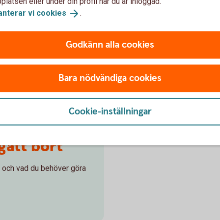
latsen eller under din profil när du är inloggad.
rån den avlidnes företagskonto?
anterar vi
cookies
.
g använda det för att betala räkningar för dödsboet?
Godkänn alla cookies
Bara nödvändiga cookies
boets skattekonto, hur gör vi det utan en faktura på beloppet?
Cookie-inställningar
gått bort
r och vad du behöver göra