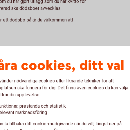
om du har gjort utlägg som du har kvitto för.
trerad ska dödsboet avvecklas.
för ett dödsbo så är du välkommen att
ar och löser in avier
åra cookies, ditt val
pdrag från dödsbo
vänder nödvändiga cookies eller liknande tekniker för att
latsen ska fungera för dig. Det finns även cookies du kan välj
ttrar din upplevelse:
unktioner, prestanda och statistik
var
elevant marknadsföring
n ta tillbaka ditt cookie-medgivande när du vill, längst ner på