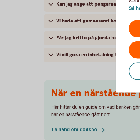
webbp
Kan jag ange att pengarna ska tas f
Så h
Vi hade ett gemensamt konto, kan ja
Får jag kvitto på gjorda betalningar?
Vi vill göra en inbetalning till döds
När en närstående 
Här hittar du en guide om vad banken gö
när en närstående gått bort.
Ta hand om
dödsbo