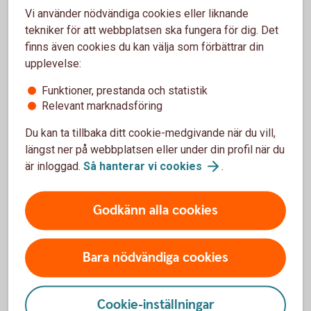
Vi använder nödvändiga cookies eller liknande
tekniker för att webbplatsen ska fungera för dig. Det
finns även cookies du kan välja som förbättrar din
Friends paying at a café with their phone
upplevelse:
Små köp, stora fördelar –
Funktioner, prestanda och statistik
använd kreditkortet!
Relevant marknadsföring
Ska du köpa en ny mikrovågsugn, tv eller kanske en
Du kan ta tillbaka ditt cookie-medgivande när du vill,
robotdammsugare? Använd kreditkortet i så fall! Då
längst ner på webbplatsen eller under din profil när du
ingår drulleförsäkring, prisgaranti och förlängd
är inloggad.
Så hanterar vi
cookies
.
garanti.
Godkänn alla cookies
Betal- och kreditkort
Mastercard
Bara nödvändiga cookies
Cookie-inställningar