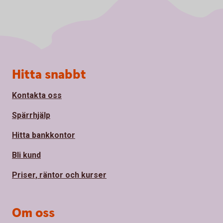
Sidfot
Hitta snabbt
Kontakta oss
Spärrhjälp
Hitta bankkontor
Bli kund
Priser, räntor och kurser
Om oss