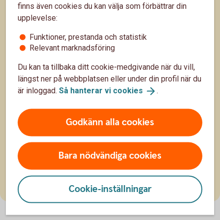
finns även cookies du kan välja som förbättrar din
upplevelse:
Funktioner, prestanda och statistik
Relevant marknadsföring
Du kan ta tillbaka ditt cookie-medgivande när du vill,
längst ner på webbplatsen eller under din profil när du
Köpa stuga eller fritidshus?
är inloggad.
Så hanterar vi
cookies
.
Ett alldeles eget ställe där du kan tillbringa dina
lediga stunder – det är klart att det låter lockande.
Godkänn alla cookies
Men har du koll på vad du ska du tänka på innan du
8 okt. 2025
köper stuga? Vi guidar dig i stugdjungeln!
Fritid
Boende
Bara nödvändiga cookies
Cookie-inställningar