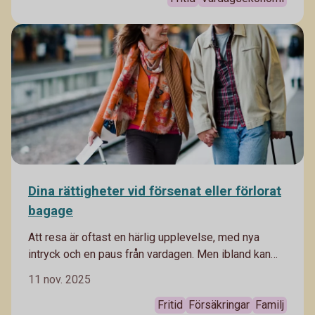
Dina rättigheter vid försenat eller förlorat
bagage
Att resa är oftast en härlig upplevelse, med nya
intryck och en paus från vardagen. Men ibland kan
man ha otur med försenade flyg och bagage som
11 nov. 2025
inte åker samma väg som man själv. I bästa fall löser
det sig snabbt – men ibland kan det påverka hela
Fritid
Försäkringar
Familj