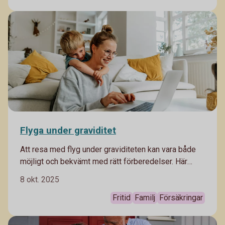
resan. Då är det bra att veta vilka rättigheter du har
och vilken sorts ersättning du kan få vid till exempel
förlorat bagage.
Flyga under graviditet
Att resa med flyg under graviditeten kan vara både
möjligt och bekvämt med rätt förberedelser. Här
tipsar vi på saker du behöver tänka på om du
8 okt. 2025
planerar en flygresa som gravid.
Fritid
Familj
Försäkringar