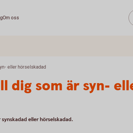
ag
Om oss
syn- eller hörselskadad
ll dig som är syn- ell
är synskadad eller hörselskadad.