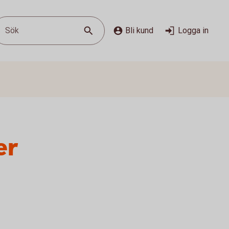
Sök
Bli kund
Logga in
er