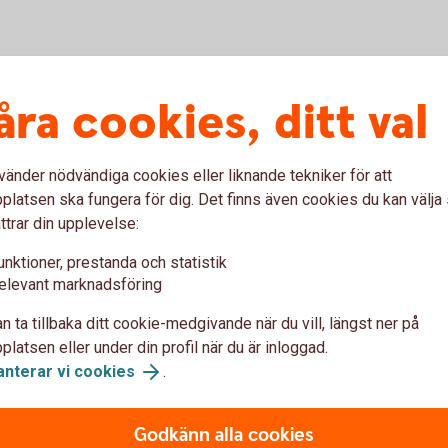
tsdosa eller en talande säkerhetsdosa för
åra cookies, ditt val
nkkontor så hjälper vi dig.
 du kontaktar Kundcenter Privat eller ett
vänder nödvändiga cookies eller liknande tekniker för att
latsen ska fungera för dig. Det finns även cookies du kan välj
ttrar din upplevelse:
unktioner, prestanda och statistik
elevant marknadsföring
er Privat genom att använda Post och
n ta tillbaka ditt cookie-medgivande när du vill, längst ner på
foni eller Teletal.
latsen eller under din profil när du är inloggad.
anterar vi cookies
.
Godkänn alla cookies