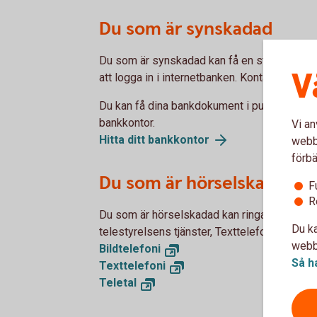
Du som är synskadad
Du som är synskadad kan få en stor säkerhe
V
att logga in i internetbanken. Kontakta ett ba
Du kan få dina bankdokument i punktskrift om
bankkontor.
Vi an
Hitta ditt bankkontor
webbp
förbä
Du som är hörselskadad
F
R
Du som är hörselskadad kan ringa Kundcent
Du ka
telestyrelsens tjänster, Texttelefoni, Bildtele
webbp
Bildtelefoni
Så h
Texttelefoni
Teletal