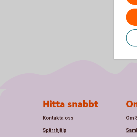
Sidfot
Hitta snabbt
Om
Kontakta oss
Om 
Spärrhjälp
Sam