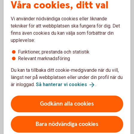
Våra cookies, ditt val
webbläsare?
Nya versioner av webbläsare är i allmänhet de säkraste och
Vi använder nödvändiga cookies eller liknande
minskar risken för intrång eller andra typer av säkerhetshot.
tekniker för att webbplatsen ska fungera för dig. Det
finns även cookies du kan välja som förbättrar din
Tänk på att du också behöver ha ett uppdaterat
upplevelse:
operativsystem.
Funktioner, prestanda och statistik
Vi rekommenderar inte att du använder äldre versioner av
Relevant marknadsföring
webbläsare och operativsystem, eftersom de inte alltid
stödjer funktionaliteten och säkerheten på våra
Du kan ta tillbaka ditt cookie-medgivande när du vill,
webbplatser och Internetbanken. Ibland slutar vi stödja
längst ner på webbplatsen eller under din profil när du
äldre, föråldrade versioner.
är inloggad.
Så hanterar vi
cookies
.
Nya versioner av webbläsare testas av oss för att
säkerställa att de fungerar bra med våra webbplatser och
Godkänn alla cookies
Internetbanken, men inte alltid så snart nya versioner
släpps.
Bara nödvändiga cookies