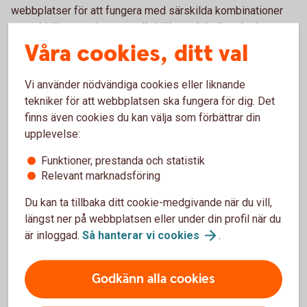
webbplatser för att fungera med särskilda kombinationer
av webbläsare och eventuella hjälpmedel eller plugins.
Exempel på tekniker:
Våra cookies, ditt val
HTML
Vi använder nödvändiga cookies eller liknande
WAI-ARIA
CSS
tekniker för att webbplatsen ska fungera för dig. Det
JavaScript
finns även cookies du kan välja som förbättrar din
upplevelse:
Dessa tekniker används för att uppfylla de
tillgänglighetsstandarder som används.
Funktioner, prestanda och statistik
Relevant marknadsföring
Publicering av denna
Du kan ta tillbaka ditt cookie-medgivande när du vill,
tillgänglighetsredogörelse
längst ner på webbplatsen eller under din profil när du
är inloggad.
Så hanterar vi
cookies
.
Denna redogörelse publicerades den 27 juni 2025.
Godkänn alla cookies