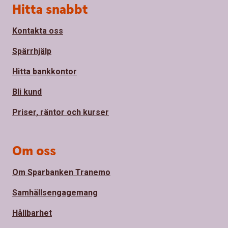
Sidfot
Hitta snabbt
Kontakta oss
Spärrhjälp
Hitta bankkontor
Bli kund
Priser, räntor och kurser
Om oss
Om Sparbanken Tranemo
Samhällsengagemang
Hållbarhet