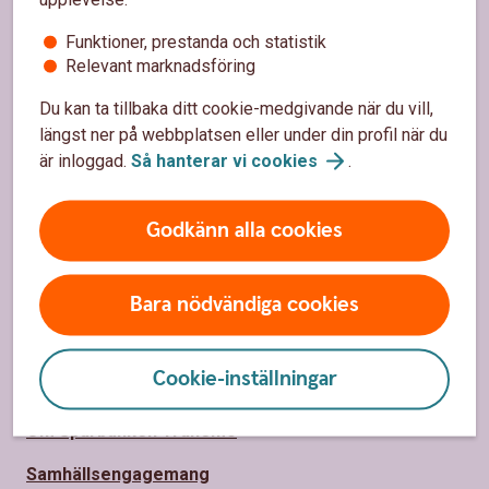
Funktioner, prestanda och statistik
Relevant marknadsföring
Sidfot
Hitta snabbt
Du kan ta tillbaka ditt cookie-medgivande när du vill,
Kontakta oss
längst ner på webbplatsen eller under din profil när du
är inloggad.
Så hanterar vi
cookies
.
Spärrhjälp
Hitta bankkontor
Godkänn alla cookies
Bli kund
Priser, räntor och kurser
Bara nödvändiga cookies
Cookie-inställningar
Om oss
Om Sparbanken Tranemo
Samhällsengagemang