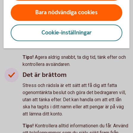
Oväntad kontakt
Bara nödvändiga cookies
Oväntade kontakter som ser ut att komma från
välkända företag, myndigheter eller någon du
känner är ett vanligt försök att lura dig. Bedragare
Cookie-inställningar
använder falska avsändare för att skapa
trovärdighet och övertyga dig.
Tips!
Agera aldrig snabbt, ta dig tid, tänk efter och
kontrollera avsändaren.
Det är bråttom
Stress och rädsla är ett sätt att få dig att fatta
ogenomtänkta beslut och göra det bedragaren vill,
utan att tänka efter. Det kan handla om att ett lån
ska ha tagits i ditt namn eller att pengar är på väg
att lämna ditt konto.
Tips!
Kontrollera alltid informationen du får. Använd
ett telefonnummer som du själv sökt fram från