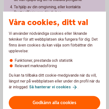
Ta hjälp av din omgivning, eller kontakta
Brottsofferjouren där du bor.
Brottsofferjouren.
se
Våra cookies, ditt val
Vi använder nödvändiga cookies eller liknande
tekniker för att webbplatsen ska fungera för dig. Det
finns även cookies du kan välja som förbättrar din
upplevelse:
Lär dig mer om hur du kan
skydda
dig
mot
bedragarna.
Funktioner, prestanda och statistik
Relevant marknadsföring
Du kan ta tillbaka ditt cookie-medgivande när du vill,
längst ner på webbplatsen eller under din profil när du
är inloggad.
Så hanterar vi
cookies
.
3 vanliga varningstecken på
bedrägerier
Godkänn alla cookies