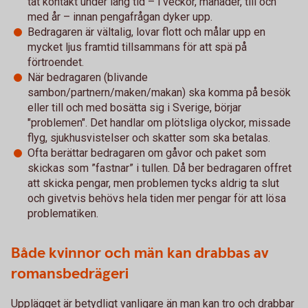
tät kontakt under lång tid – i veckor, månader, till och
med år – innan pengafrågan dyker upp.
Bedragaren är vältalig, lovar flott och målar upp en
mycket ljus framtid tillsammans för att spä på
förtroendet.
När bedragaren (blivande
sambon/partnern/maken/makan) ska komma på besök
eller till och med bosätta sig i Sverige, börjar
"problemen". Det handlar om plötsliga olyckor, missade
flyg, sjukhusvistelser och skatter som ska betalas.
Ofta berättar bedragaren om gåvor och paket som
skickas som ”fastnar” i tullen. Då ber bedragaren offret
att skicka pengar, men problemen tycks aldrig ta slut
och givetvis behövs hela tiden mer pengar för att lösa
problematiken.
Både kvinnor och män kan drabbas av
romansbedrägeri
Upplägget är betydligt vanligare än man kan tro och drabbar