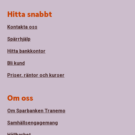
Sidfot
Hitta snabbt
Kontakta oss
Spärrhjälp
Hitta bankkontor
Bli kund
Priser, räntor och kurser
Om oss
Om Sparbanken Tranemo
Samhällsengagemang
Hållbarhet