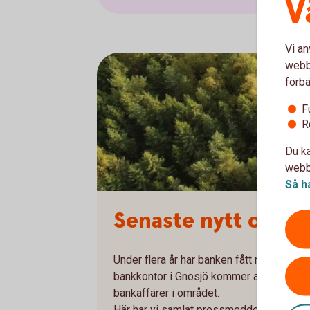
V
Vi an
webbp
förbä
F
R
Du ka
webbp
Så h
Senaste nytt om G
Under flera år har banken fått nya kunde
bankkontor i Gnosjö kommer att förenkla f
bankaffärer i området.
Här har vi samlat pressmeddelanden koppl