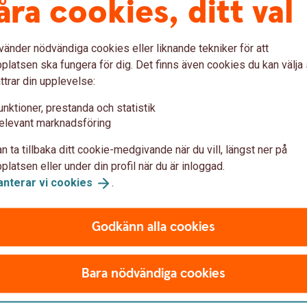
åra cookies, ditt val
vänder nödvändiga cookies eller liknande tekniker för att
latsen ska fungera för dig. Det finns även cookies du kan välj
ttrar din upplevelse:
unktioner, prestanda och statistik
elevant marknadsföring
n ta tillbaka ditt cookie-medgivande när du vill, längst ner på
latsen eller under din profil när du är inloggad.
anterar vi
cookies
.
nosjökontoret
Godkänn alla cookies
r från Gnosjöregionen och satsningen på
Bara nödvändiga cookies
ör befintliga och nya kunder att göra sina
at till etableringen i Gnosjö.