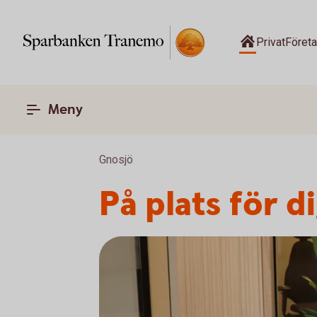
Privat
Föret
Meny
Gnosjö
På plats för d