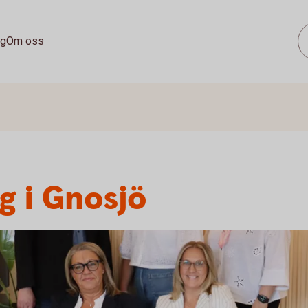
ag
Om oss
ig i Gnosjö