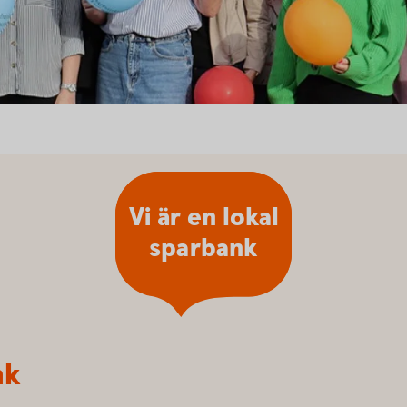
Vi är en lokal
sparbank
nk