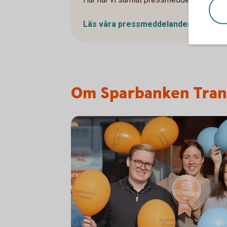
Läs våra pressmeddelanden
här
Om Sparbanken Tra