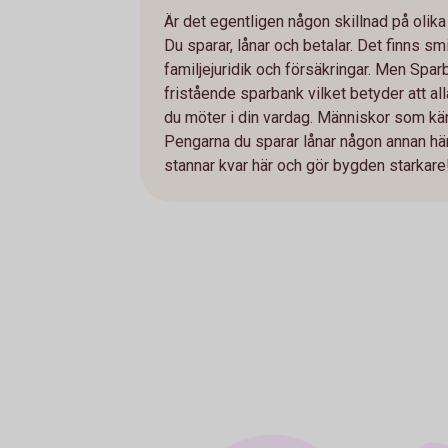
Är det egentligen någon skillnad på olik
Du sparar, lånar och betalar. Det finns smi
familjejuridik och försäkringar. Men Spa
fristående sparbank vilket betyder att al
du möter i din vardag. Människor som kän
Pengarna du sparar lånar någon annan h
stannar kvar här och gör bygden starkar