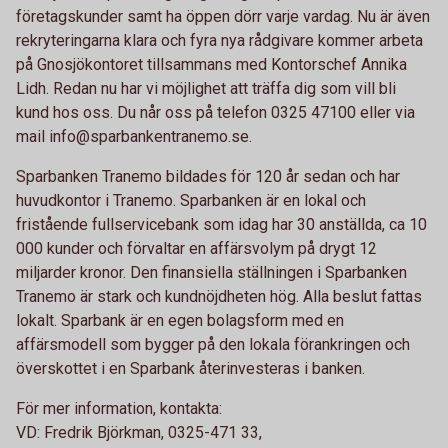
företagskunder samt ha öppen dörr varje vardag. Nu är även
rekryteringarna klara och fyra nya rådgivare kommer arbeta
på Gnosjökontoret tillsammans med Kontorschef Annika
Lidh. Redan nu har vi möjlighet att träffa dig som vill bli
kund hos oss. Du når oss på telefon 0325 47100 eller via
mail info@sparbankentranemo.se.
Sparbanken Tranemo bildades för 120 år sedan och har
huvudkontor i Tranemo. Sparbanken är en lokal och
fristående fullservicebank som idag har 30 anställda, ca 10
000 kunder och förvaltar en affärsvolym på drygt 12
miljarder kronor. Den finansiella ställningen i Sparbanken
Tranemo är stark och kundnöjdheten hög. Alla beslut fattas
lokalt. Sparbank är en egen bolagsform med en
affärsmodell som bygger på den lokala förankringen och
överskottet i en Sparbank återinvesteras i banken.
För mer information, kontakta:
VD: Fredrik Björkman, 0325-471 33,