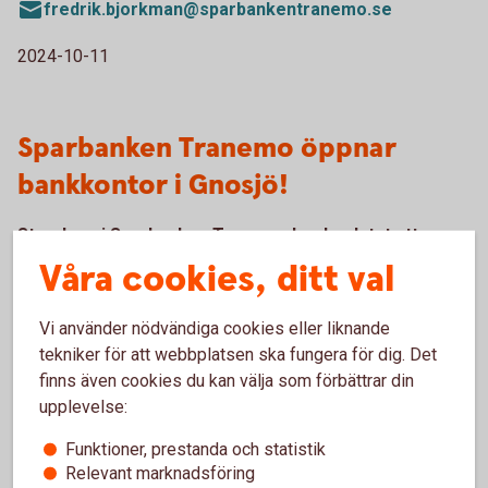
fredrik.bjorkman@sparbankentranemo.se
2024-10-11
Sparbanken Tranemo öppnar
bankkontor i Gnosjö!
Styrelsen i Sparbanken Tranemo har beslutat att
öppna bankkontor i Gnosjö under 2024. Det nya
Våra cookies, ditt val
bankkontoret kommer att erbjuda ett brett utbud av
banktjänster, personlig rådgivning för privat- och
Vi använder nödvändiga cookies eller liknande
företagskunder samt ha öppen dörr varje vardag.
tekniker för att webbplatsen ska fungera för dig. Det
finns även cookies du kan välja som förbättrar din
Under hösten 2024 kommer Sparbanken Tranemo att öppna
upplevelse:
ett bankkontor i Gnosjö. Kontoret kommer att vara öppet
varje vardag med möjlighet att besöka oss utan att ha bokat
Funktioner, prestanda och statistik
tid. Syftet med det nya kontoret är att förenkla för såväl
Relevant marknadsföring
befintliga som nya kunder att göra sina bankaffärer.