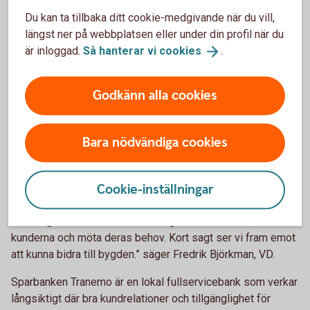
Du kan ta tillbaka ditt cookie-medgivande när du vill,
Under flera år har banken fått många nya kunder från
längst ner på webbplatsen eller under din profil när du
Gnosjöregionen och genom att öppna kontor i Gnosjö, kan
är inloggad.
Så hanterar vi
cookies
.
befintliga och nya kunder få en ännu bättre service. Bankens
satsning på bankkontor i Gnosjö innebär lokal banknärvaro
Godkänn alla cookies
för att serva lokala företagare, privatpersoner och
föreningar.
Bankens ambition är att växa och bli en viktig aktör i och för
Bara nödvändiga cookies
kommunen. Inför kontorsetableringen kommer flera nya
kundrådgivare inom privat och företag att rekryteras.
Cookie-inställningar
”Etableringen i Gnosjöregionen speglar vår ambition att
finnas tillgängliga där våra kunder finns. Genom denna
satsning får vi bättre förutsättningar att komma närmare
kunderna och möta deras behov. Kort sagt ser vi fram emot
att kunna bidra till bygden.” säger Fredrik Björkman, VD.
Sparbanken Tranemo är en lokal fullservicebank som verkar
långsiktigt där bra kundrelationer och tillgänglighet för