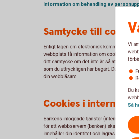
Information om behandling av
personupp
V
Samtycke till cookie
Vi an
Enligt lagen om elektronisk kommunikation 
webbp
webbplats få information om cookies och vad
förbä
ditt samtycke om det inte är så att cookies 
som du uttryckligen har begärt. Du samtycker
F
din webbläsare.
R
Du ka
webbp
Cookies i internetb
Så h
Bankens inloggade tjänster (internetbanke
för att webbservern (banken) ska kunna hålla
innehåller din identitet och lagras i din dat