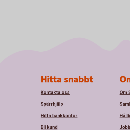
Sidfot
Hitta snabbt
Om
Kontakta oss
Om 
Spärrhjälp
Sam
Hitta bankkontor
Håll
Bli kund
Jobb