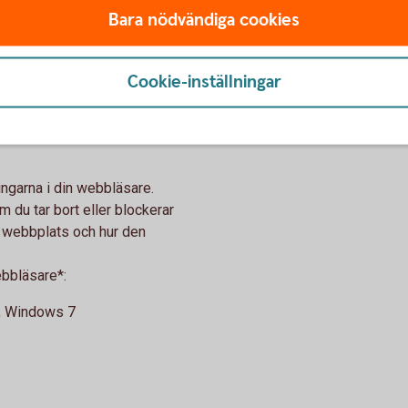
rsvinner den. För att kunna
Bara nödvändiga cookies
låta cookies i din webbläsare.
Cookie-inställningar
s i din
ningarna i din webbläsare.
 du tar bort eller blockerar
r webbplats och hur den
webbläsare*:
1, Windows 7