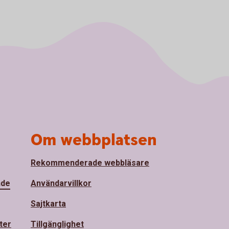
Om webbplatsen
Rekommenderade webbläsare
nde
Användarvillkor
Sajtkarta
ter
Tillgänglighet