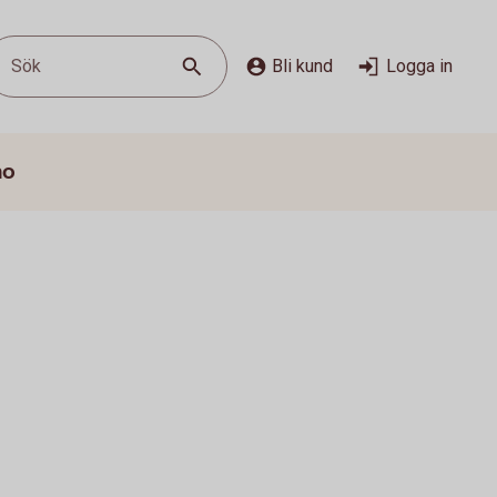
Sök
Bli kund
Logga in
mo