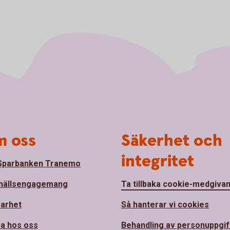
 oss
Säkerhet och
integritet
Sparbanken Tranemo
hällsengagemang
Ta tillbaka cookie-medgiva
barhet
Så hanterar vi cookies
a hos oss
Behandling av personuppgif