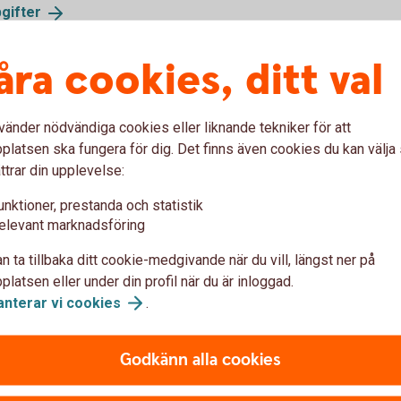
gifter
åra cookies, ditt val
s
vänder nödvändiga cookies eller liknande tekniker för att
ska alla som besöker en
latsen ska fungera för dig. Det finns även cookies du kan välj
 de används till. Vi behöver
ttrar din upplevelse:
är nödvändiga för den tjänst
 genom att tillåta cookies i
unktioner, prestanda och statistik
elevant marknadsföring
n ta tillbaka ditt cookie-medgivande när du vill, längst ner på
latsen eller under din profil när du är inloggad.
anken
anterar vi
cookies
.
n) använder sessionscookies
Godkänn alla cookies
 isär olika användare. Cookien
or så länge du är uppkopplad