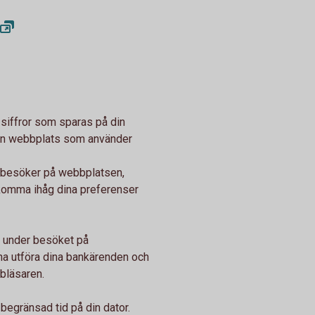
siffror som sparas på din
r en webbplats som använder
u besöker på webbplatsen,
 komma ihåg dina preferenser
 under besöket på
na utföra dina bankärenden och
bbläsaren.
 begränsad tid på din dator.