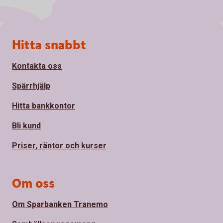
Sidfot
Hitta snabbt
Kontakta oss
Spärrhjälp
Hitta bankkontor
Bli kund
Priser, räntor och kurser
Om oss
Om Sparbanken Tranemo