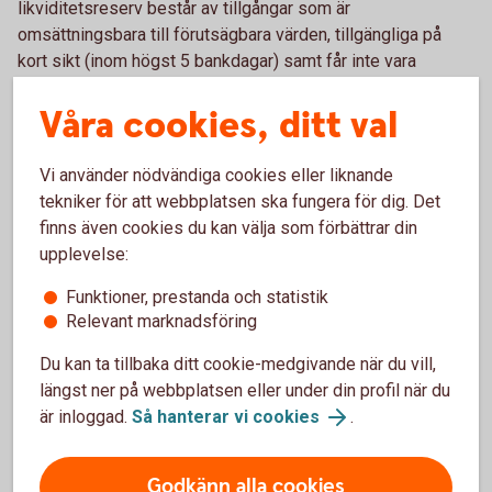
likviditetsreserv består av tillgångar som är
omsättningsbara till förutsägbara värden, tillgängliga på
kort sikt (inom högst 5 bankdagar) samt får inte vara
ianspråktagna som säkerheter eller andra
Våra cookies, ditt val
likviditetsbegränsande åtgärder.
Reglerna för stora exponeringar ska alltid beaktas vid
placering av likviditet.
Vi använder nödvändiga cookies eller liknande
Sparbanken ska ha en reserv bestående av högkvalitativa
tekniker för att webbplatsen ska fungera för dig. Det
likvida tillgångar (enligt Finansinspektionens definition i
finns även cookies du kan välja som förbättrar din
FFFS 2010:7) för att säkerställa Sparbankens kortfristiga
upplevelse:
betalningsförmåga vid bortfall eller försämrad tillgång till
Funktioner, prestanda och statistik
vanligtvis tillgängliga finansieringskällor. Styrelsen har
Relevant marknadsföring
fastslagit att likviditetsreserven ska uppgå till en nivå som
klarar en period av minst 180 dagar under normala
Du kan ta tillbaka ditt cookie-medgivande när du vill,
förhållanden eller alternativt en period av minst 30 dagar
längst ner på webbplatsen eller under din profil när du
under stressade scenarion.
är inloggad.
Så hanterar vi cookies
.
Finansieringsstrategi
Sparbanken finansierar utlåningen främst via inlåning från
Godkänn alla cookies