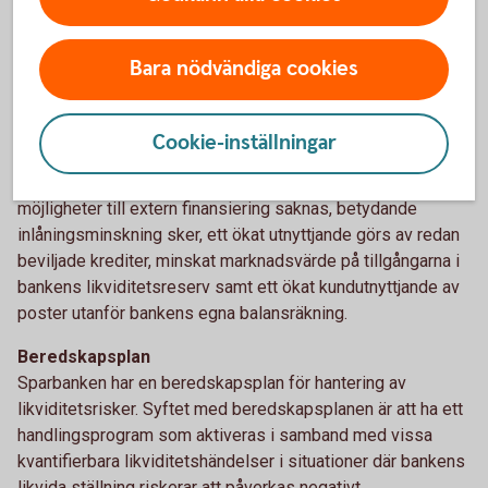
allmänheten. Vidare förmedlar Sparbanken aktivt
fastighetslån mot Swedbank Hypotek. I den mån det
ytterligare skulle behövas finns en möjlighet att upprätta en
Bara nödvändiga cookies
kreditfacilitet hos Swedbank.
Stresstest
Cookie-inställningar
Stresstest av bankens likviditetssituation utförs minst
månatligen. Detta test ska återspegla en situation där
möjligheter till extern finansiering saknas, betydande
inlåningsminskning sker, ett ökat utnyttjande görs av redan
beviljade krediter, minskat marknadsvärde på tillgångarna i
bankens likviditetsreserv samt ett ökat kundutnyttjande av
poster utanför bankens egna balansräkning.
Beredskapsplan
Sparbanken har en beredskapsplan för hantering av
likviditetsrisker. Syftet med beredskapsplanen är att ha ett
handlingsprogram som aktiveras i samband med vissa
kvantifierbara likviditetshändelser i situationer där bankens
likvida ställning riskerar att påverkas negativt.