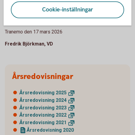
och kompetens har vi tillsammans lyckats leverera ett av
de bästa åren i bankens historia.
Cookie-inställningar
Till sist - tack alla kunder för ett fantastiskt år!
Tranemo den 17 mars 2026
Fredrik Björkman, VD
Årsredovisningar
Årsredovisning
2025
Årsredovisning
2024
Årsredovisning
2023
Årsredovisning
2022
Årsredovisning
2021
Årsredovisning 2020