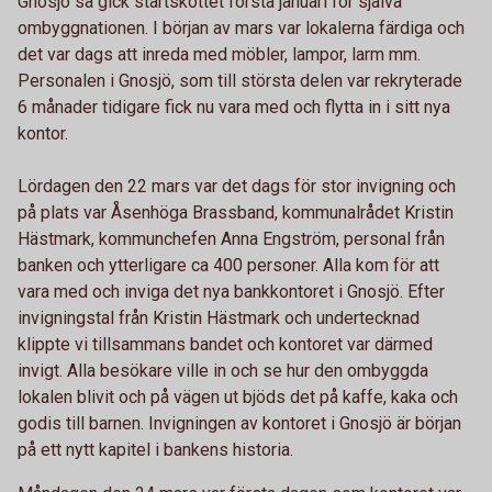
Gnosjö så gick startskottet första januari för själva
ombyggnationen. I början av mars var lokalerna färdiga och
det var dags att inreda med möbler, lampor, larm mm.
Personalen i Gnosjö, som till största delen var rekryterade
6 månader tidigare fick nu vara med och flytta in i sitt nya
kontor.
Lördagen den 22 mars var det dags för stor invigning och
på plats var Åsenhöga Brassband, kommunalrådet Kristin
Hästmark, kommunchefen Anna Engström, personal från
banken och ytterligare ca 400 personer. Alla kom för att
vara med och inviga det nya bankkontoret i Gnosjö. Efter
invigningstal från Kristin Hästmark och undertecknad
klippte vi tillsammans bandet och kontoret var därmed
invigt. Alla besökare ville in och se hur den ombyggda
lokalen blivit och på vägen ut bjöds det på kaffe, kaka och
godis till barnen. Invigningen av kontoret i Gnosjö är början
på ett nytt kapitel i bankens historia.