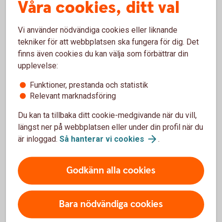
också sponsrat det lokala föreningslivet med 1,7 Mkr vilket
Våra cookies, ditt val
gör den totala summan som banken ger tillbaka till
verksamhetsområdet under 2025 uppgår till 4,2 Mkr.
Vi använder nödvändiga cookies eller liknande
tekniker för att webbplatsen ska fungera för dig. Det
Styrelsen i banken beslutade i slutet året att avsätta 10 Mkr
finns även cookies du kan välja som förbättrar din
till Stiftelsen vilket ger möjligheter att ge tillbaka mer till
upplevelse:
samhället där vi verkar.
Funktioner, prestanda och statistik
Relevant marknadsföring
Avslutning
Du kan ta tillbaka ditt cookie-medgivande när du vill,
Året som gått har präglats av öppningen av nytt kontor i
längst ner på webbplatsen eller under din profil när du
Gnosjö. Beslutet att öppna och det faktiska genomförandet
är inloggad.
Så hanterar vi
cookies
.
känns och är historiskt utifrån bankens perspektiv. En idé
som nu har blivit verklighet.
Godkänn alla cookies
Slutligen vill jag hylla mina medarbetare i banken.
Öppningen av nytt kontor, 1000 nya kunder in i banken,
introduktion av flera nya medarbetare, förbättringsarbete
Bara nödvändiga cookies
och mycket mer. Tack! Med medarbetarnas engagemang