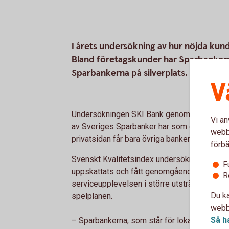
I årets undersökning av hur nöjda kun
Bland företagskunder har Sparbanker
Sparbankerna på silverplats.
V
Undersökningen SKI Bank genomförs årligen
Vi an
av Sveriges Sparbanker har som grupp bland
webbp
privatsidan får bara övriga banker som grup
förbä
Svenskt Kvalitetsindex undersökning visar att
F
uppskattats och fått genomgående höga bet
R
serviceupplevelsen i större utsträckning driv
Du ka
spelplanen.
webbp
Så h
– Sparbankerna, som står för lokalt producera