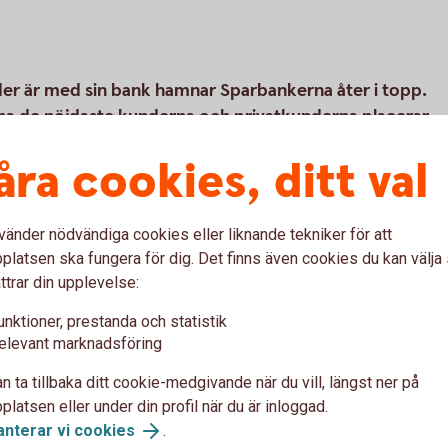
der är med sin bank hamnar Sparbankerna åter i topp.
na de nöjdaste kunderna och privatkunderna placerar
åra cookies, ditt val
 av Svenskt Kvalitetsindex sedan 1989. 58
vänder nödvändiga cookies eller liknande tekniker för att
 de nöjdaste kunderna även i år. På
latsen ska fungera för dig. Det finns även cookies du kan välj
p högre betyg.
ttrar din upplevelse:
 digitala tjänster och funktioner länge har
unktioner, prestanda och statistik
yg, samtidigt som den personliga
elevant marknadsföring
it hur nöjd man är. Här har pandemin ändrat
n ta tillbaka ditt cookie-medgivande när du vill, längst ner på
latsen eller under din profil när du är inloggad.
anterar vi cookies
.
d finansiell infrastruktur, satsar mycket på