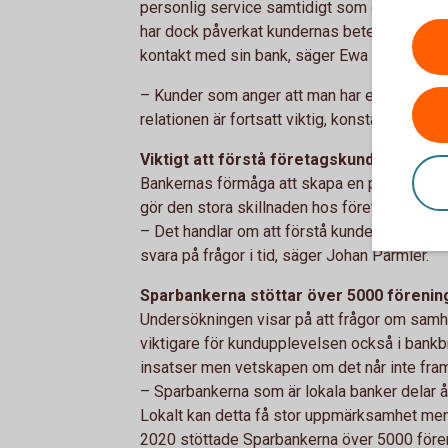
personlig service samtidigt som de är digita
har dock påverkat kundernas beteende och m
kontakt med sin bank, säger Ewa Andersen 
– Kunder som anger att man har en personlig
relationen är fortsatt viktig, konstaterar Jo
Viktigt att förstå företagskundernas be
Bankernas förmåga att skapa en personlig ku
gör den stora skillnaden hos företagskunder
– Det handlar om att förstå kundens behov, v
svara på frågor i tid, säger Johan Parmler.
Sparbankerna stöttar över 5000 förenin
Undersökningen visar på att frågor om samhäl
viktigare för kundupplevelsen också i bank
insatser men vetskapen om det når inte fram 
– Sparbankerna som är lokala banker delar årl
Lokalt kan detta få stor uppmärksamhet men
2020 stöttade Sparbankerna över 5000 föreni