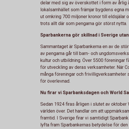
delar med sig av överskottet i form av årlig åt
lokalsamhället som främjar bygdens egna 
ut omkring 700 miljoner kronor till eldsjälar 
trots allt där som pengarna gör störst nytta.
Sparbankerna gör skillnad i Sverige uta
Sammantaget är Sparbankerna en av de störs
av pengarna går till barn- och ungdomsverksa
kultur och utbildning. Över 5500 föreningar
för utveckling av deras verksamheter. När Cor
många föreningar och frivilligverksamheter s
för överlevnad.
Nu firar vi Sparbanksdagen och World S
Sedan 1924 firas årligen i slutet av oktobe
världen över. Det handlar om att uppmärksa
framtid. I Sverige firar vi samtidigt Sparb
lyfta fram Sparbankernas betydelse för den f