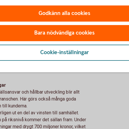
la, vilket är ett vinnande koncept. Pandemin
ånga har tvingats ha mindre personlig
Godkänn alla cookies
vd Sparbankernas Riksförbund.
 kontakt­person är nöjdare. Den mänskliga
Bara nödvändiga cookies
han Parmler vd på Svenskt Kvalitetsindex.
hov
Cookie-inställningar
ndrelation och att ligga nära kundens affär
na.
ara serviceinriktad, ta snabba beslut och
gar
lsansvar och hållbar utveckling blir allt
branschen. Här görs också många goda
till kunderna.
igen ut en del av vinsten till samhället.
 på riksnivå kommer det sällan fram. Under
ngar med drygt 700 miljoner kronor, vilket