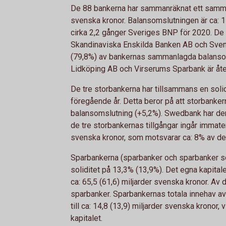
De 88 bankerna har sammanräknat ett samman
svenska kronor. Balansomslutningen är ca: 1
cirka 2,2 gånger Sveriges BNP för 2020. De
Skandinaviska Enskilda Banken AB och Sven
(79,8%) av bankernas sammanlagda balanso
Lidköping AB och Virserums Sparbank är åte
De tre storbankerna har tillsammans en solidi
föregående år. Detta beror på att storbanker
balansomslutning (+5,2%). Swedbank har den 
de tre storbankernas tillgångar ingår immateri
svenska kronor, som motsvarar ca: 8% av de 
Sparbankerna (sparbanker och sparbanker s
soliditet på 13,3% (13,9%). Det egna kapital
ca: 65,5 (61,6) miljarder svenska kronor. Av
sparbanker. Sparbankernas totala innehav a
till ca: 14,8 (13,9) miljarder svenska kronor
kapitalet.