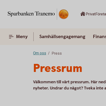
Privat
Föret
Meny
Samhällsengagemang
Finans
Om oss
Press
Pressrum
Välkommen till vårt pressrum. Här ned
nyheter. Undrar du något? Tveka inte att