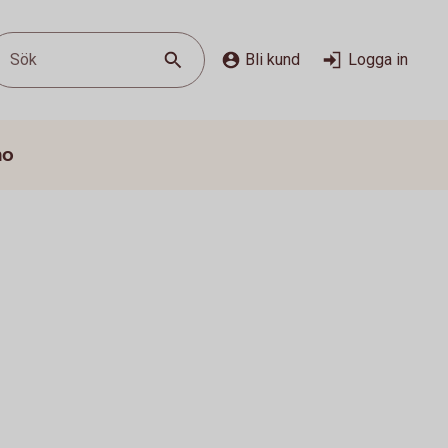
Sök
Bli kund
Logga in
mo