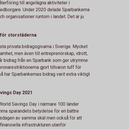
erföring till angelägna aktiviteter i
medborgare. Under 2020 delade Sparbankerna
och organisationer runtom i landet. Det är ju
nför storstäderna
ta privata bidragsgivarna i Sverige. Mycket
mhet, men även till entreprenörskap, idrott,
 får bidrag från en Sparbank som ger utrymme
onarestriktionerna gjort tillvaron tuff för
å har Sparbankernas bidrag varit extra viktigt
avings Day 2021
r World Savings Day i närmare 100 länder
mma sparandets betydelse för en bättre
anksdagen av samma skäl men också för att
inansiella infrastrukturen utanför