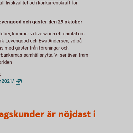
ll livskvalitet och konkurrenskraft för
Levengood och gäster den 29 oktober
ober, kommer vi livesända ett samtal om
Mark Levengood och Ewa Andersen, vd på
s med gäster från föreningar och
rbankernas samhällsnytta. Vi ser även fram
ärlden
:
n2021/
gskunder är nöjdast i