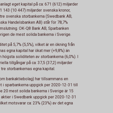
lagt eget kapital på ca: 671 (612) miljarder
1 143 (10 447) miljarder svenska kronor,
 tre svenska storbankerna (Swedbank AB,
ska Handelsbanken AB) står för 78,7%
mslutning. OK-Q8 Bank AB, Sparbanken
rigen de mest solida bankerna i Sverige.
tet på 5,7% (5,5%), vilket är en ökning från
nas egna kapital har ökat mer (+9,8%) än
högsta soliditeten av storbankerna (6,0%). I
ella tillgångar på ca: 37,5 (37,2) miljarder
tre storbankernas egna kapital.
om bankaktiebolag) har tillsammans en
et i sparbankerna uppgick per 2020-12-31 till
 de 20 mest solida bankerna i Sverige är 15
v aktier i Swedbank uppgick per 2020-12-31
, vilket motsvarar ca: 23% (23%) av det egna