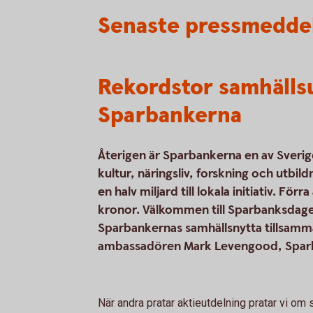
Senaste pressmedde
Rekordstor samhällsu
Sparbankerna
Återigen är Sparbankerna en av Sveriges
kultur, näringsliv, forskning och utbi
en halv miljard till lokala initiativ. För
kronor. Välkommen till Sparbanksdage
Sparbankernas samhällsnytta tillsamm
ambassadören Mark Levengood, Sparb
När andra pratar aktieutdelning pratar vi o