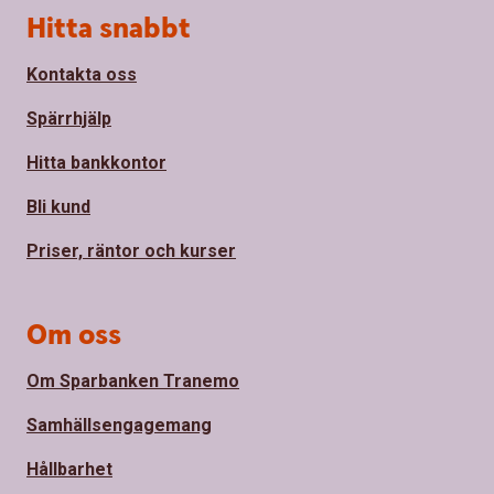
Sidfot
Hitta snabbt
Kontakta oss
Spärrhjälp
Hitta bankkontor
Bli kund
Priser, räntor och kurser
Om oss
Om Sparbanken Tranemo
Samhällsengagemang
Hållbarhet