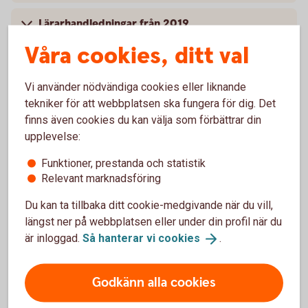
Lärarhandledningar från 2019
Våra cookies, ditt val
Lärarhandledningar från 2018
Vi använder nödvändiga cookies eller liknande
Lärarhandledningar från 2017
tekniker för att webbplatsen ska fungera för dig. Det
finns även cookies du kan välja som förbättrar din
Lärarhandledningar från 2016
upplevelse:
Funktioner, prestanda och statistik
Relevant marknadsföring
Du kan ta tillbaka ditt cookie-medgivande när du vill,
Lyckoslanten
längst ner på webbplatsen eller under din profil när du
är inloggad.
Så hanterar vi
cookies
.
Veckopengsskolan
Godkänn alla cookies
Lärarhandledning