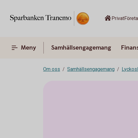
Privat
Föret
Meny
Samhällsengagemang
Finans
Om oss
Samhällsengagemang
Lyckos