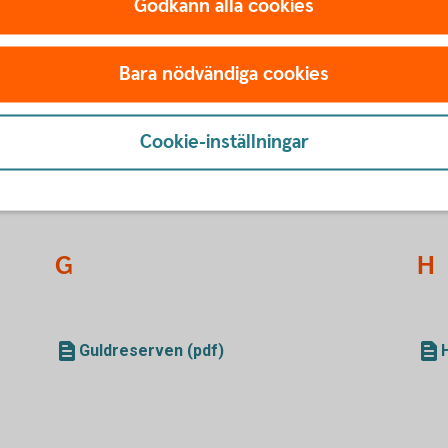
B
D
Godkänn alla cookies
Bara nödvändiga cookies
Bank (pdf)
BankID (pdf)
Cookie-inställningar
Barnbidrag (pdf)
Buffert (pdf)
G
H
Guldreserven (pdf)