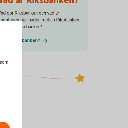
Vad är Riksbanken?
Vad gör Riksbanken och vad är
egentligen skillnaden mellan Riksbanken
och alla andra banker?
Vad är
Riksbanken?
a som