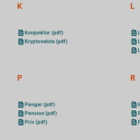
K
L
Konjunktur (pdf)
Kryptovaluta (pdf)
P
R
Pengar (pdf)
Pension (pdf)
Pris (pdf)