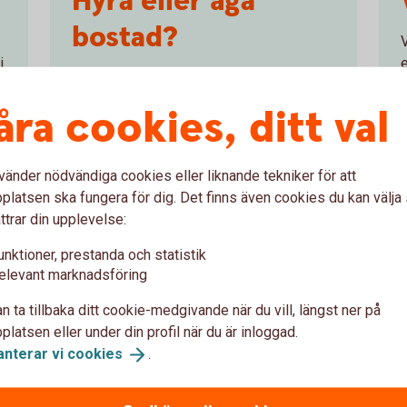
Hyra eller äga
bostad?
i
Vad är skillnaden mellan att hyra och äga
sin bostad?
åra cookies, ditt val
Hyra eller äga bostad? (pdf)
vänder nödvändiga cookies eller liknande tekniker för att
latsen ska fungera för dig. Det finns även cookies du kan välj
ttrar din upplevelse:
unktioner, prestanda och statistik
elevant marknadsföring
n ta tillbaka ditt cookie-medgivande när du vill, längst ner på
latsen eller under din profil när du är inloggad.
anterar vi
cookies
.
svåra ord