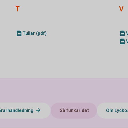
T
V
Tullar (pdf)
ärarhandledning
Så funkar det
Om Lycko