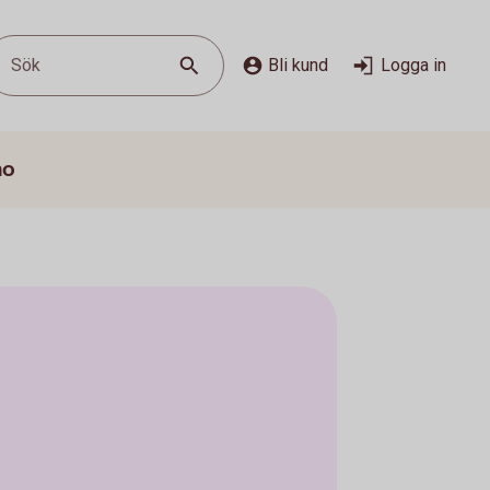
Sök
Bli kund
Logga in
mo