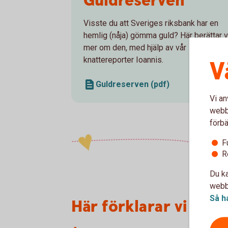
Guldreserven
Visste du att Sveriges riksbank har en
hemlig (nåja) gömma guld? Här berättar v
mer om den, med hjälp av vår
knattereporter Ioannis.
V
Guldreserven (pdf)
Vi an
webbp
förbä
F
R
Du ka
webbp
Så h
Här förklarar vi fler 