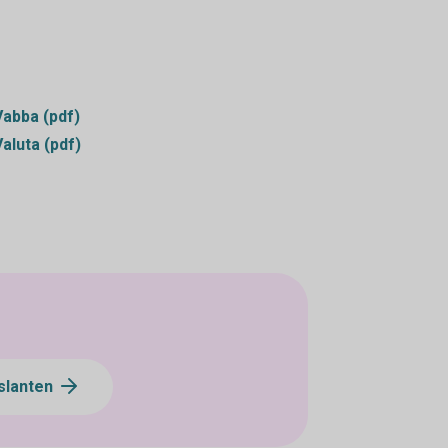
Vabba (pdf)
Valuta (pdf)
slanten