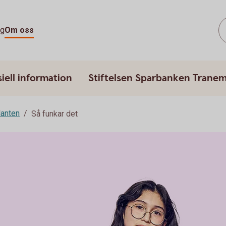
ag
Om oss
iell information
Stiftelsen Sparbanken Trane
lanten
Så funkar det