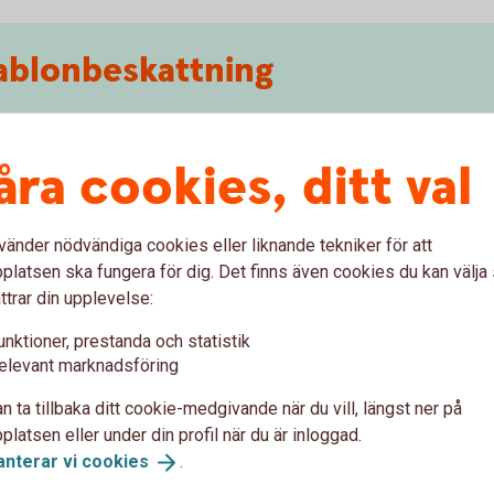
blonbeskattning
året 2025
åra cookies, ditt val
 För 2025 är 150 000 kr skattefritt.
 plus 1 procent gånger 50 000 blir
1 480 kr.
äkten =
444 kr.
Detta motsvarar en skatt på 0,89
vänder nödvändiga cookies eller liknande tekniker för att
latsen ska fungera för dig. Det finns även cookies du kan välj
ttrar din upplevelse:
året 2026
unktioner, prestanda och statistik
elevant marknadsföring
. Nya regler för 2026 är att 300 000 kronor är
n ta tillbaka ditt cookie-medgivande när du vill, längst ner på
latsen eller under din profil när du är inloggad.
5 plus 1 procent gånger 100 000 blir
3 550
kr.
anterar vi
cookies
.
äkten =
1 065
kr
. Detta motsvarar en skatt på