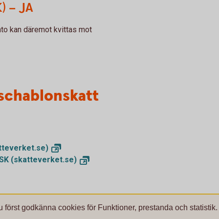
) – JA
nto kan däremot kvittas mot
schablonskatt
tteverket.se)
ISK
(skatteverket.se)
u först godkänna cookies för Funktioner, prestanda och statistik.