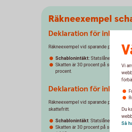
Räkneexempel scha
Deklaration för inkomst
V
Räkneexempel vid sparande på 200 000 kr.
Schablonintäkt:
Statslåneräntan 1,96
Skatten är 30 procent på schablonint
Vi an
procent.
webbp
förbä
Deklaration för inkomst
F
R
Räkneexempel vid sparande på 400 000 kr
Du ka
skattefritt.
webbp
Schablonintäkt
: Statslåneräntan 2,5
Så h
Skatten är 30 procent på schablonint