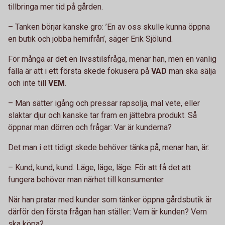
tillbringa mer tid på gården.
– Tanken börjar kanske gro: ’En av oss skulle kunna öppna
en butik och jobba hemifrån’, säger Erik Sjölund.
För många är det en livsstilsfråga, menar han, men en vanlig
fälla är att i ett första skede fokusera på
VAD
man ska sälja
och inte till
VEM
.
– Man sätter igång och pressar rapsolja, mal vete, eller
slaktar djur och kanske tar fram en jättebra produkt. Så
öppnar man dörren och frågar: Var är kunderna?
Det man i ett tidigt skede behöver tänka på, menar han, är:
– Kund, kund, kund. Läge, läge, läge. För att få det att
fungera behöver man närhet till konsumenter.
När han pratar med kunder som tänker öppna gårdsbutik är
därför den första frågan han ställer: Vem är kunden? Vem
ska köpa?