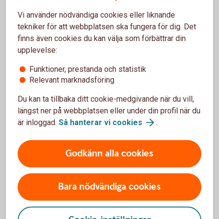
Vi använder nödvändiga cookies eller liknande
tekniker för att webbplatsen ska fungera för dig. Det
Erik Sjölund
finns även cookies du kan välja som förbättrar din
upplevelse:
Chef skog- och lantbruk
Funktioner, prestanda och statistik
Relevant marknadsföring
Du kan ta tillbaka ditt cookie-medgivande när du vill,
längst ner på webbplatsen eller under din profil när du
Gårdsförsäljning – Tips för att
är inloggad.
Så hanterar vi
cookies
.
komma igång
Tänk igenom din produkt och vilka tillstånd du
Godkänn alla cookies
behöver från din kommun. Ansök i tid så att du
har tillstånd på plats när du vill starta.
Tänk noga igenom vilka dina kunder ska vara och
Bara nödvändiga cookies
hur du ska nå dem?
Hur ska du marknadsföra dig? Titta gärna på hur
andra som har lyckats har gjort.