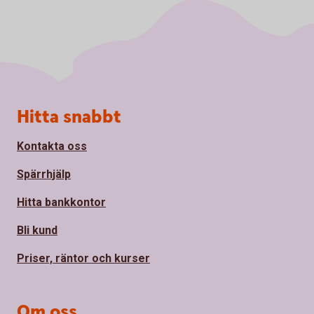
Sidfot
Hitta snabbt
Kontakta oss
Spärrhjälp
Hitta bankkontor
Bli kund
Priser, räntor och kurser
Om oss