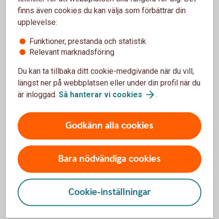
Vad betyder ERP?
finns även cookies du kan välja som förbättrar din
upplevelse:
Funktioner, prestanda och statistik
ERP står för Enterprise Resource Planning – på svenska
Relevant marknadsföring
affärssystem. Det är ett affärssystem, alltså ett IT-system,
som hjälper företag att hantera olika delar av verksamheten,
Du kan ta tillbaka ditt cookie-medgivande när du vill,
som ekonomi, HR, logistik eller tillverkning. De finns i
längst ner på webbplatsen eller under din profil när du
många former – från små bokföringsprogram till
är inloggad.
Så hanterar vi
cookies
.
avancerade system för stora företag.
När vi pratar om ERP-system inkluderar vi också andra
Godkänn alla cookies
system där en bankkoppling kan vara till nytta – till
exempel lönesystem, fastighetssystem eller enklare
redovisnings- och bokföringsprogram.
Bara nödvändiga cookies
Cookie-inställningar
Bankintegration av ERP