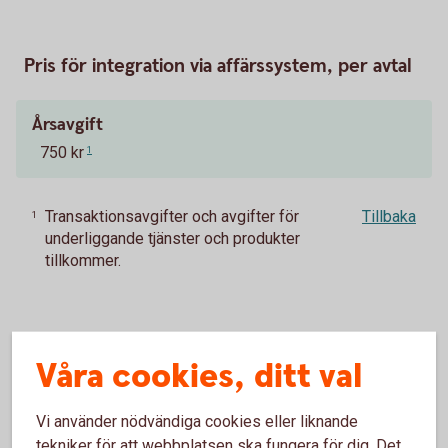
Pris för integration via affärssystem, per avtal
Årsavgift
750 kr
1
Transaktionsavgifter och avgifter för
Tillbaka
1
underliggande tjänster och produkter
tillkommer.
Våra cookies, ditt val
Vad är ERP, bankintegration och
ERP-integration?
Vi använder nödvändiga cookies eller liknande
tekniker för att webbplatsen ska fungera för dig. Det