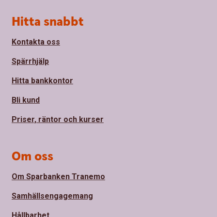
Sidfot
Hitta snabbt
Kontakta oss
Spärrhjälp
Hitta bankkontor
Bli kund
Priser, räntor och kurser
Om oss
Om Sparbanken Tranemo
Samhällsengagemang
Hållbarhet