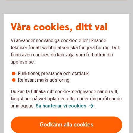
Våra cookies, ditt val
Vi använder nödvändiga cookies eller liknande
tekniker för att webbplatsen ska fungera för dig. Det
finns även cookies du kan välja som förbättrar din
upplevelse:
Funktioner, prestanda och statistik
Relevant marknadsföring
Hantera er ekonomi på ett
Du kan ta tillbaka ditt cookie-medgivande när du vill,
enkelt,
snabbt
och
säkert
längst ner på webbplatsen eller under din profil när du
är inloggad.
Så hanterar vi
cookies
.
sätt med bankintegration.
Godkänn alla cookies