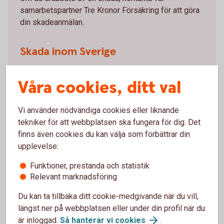
samarbetspartner Tre Kronor Försäkring för att göra
din skadeanmälan.
Skada inom Sverige
0771-23 33 33
Telefon
, öppet vardagar 09-17.
Våra cookies, ditt val
0771-57 16 00
Tid akuta skador, dygnet runt:
.
Vi använder nödvändiga cookies eller liknande
tekniker för att webbplatsen ska fungera för dig. Det
Skada utomlands
finns även cookies du kan välja som förbättrar din
upplevelse:
Vid skada utomlands, dygnet runt:
+46 8 50 51 40 08
SOS International
Funktioner, prestanda och statistik
Relevant marknadsföring
Du kan ta tillbaka ditt cookie-medgivande när du vill,
längst ner på webbplatsen eller under din profil när du
är inloggad.
Så hanterar vi
cookies
.