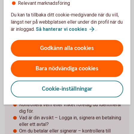
Relevant marknadsföring
Särskilt om det försvunnit pengar. Spara och
dokumentera så mycket information som möjligt
Du kan ta tillbaka ditt cookie-medgivande när du vill,
för att kunna överlämna till brottsutredande
längst ner på webbplatsen eller under din profil när du
myndigheter i jakten på förövarna.
är inloggad.
Så hanterar vi
cookies
.
Godkänn alla cookies
Tips för Mobilt BankID och
säkerhetsdosan
Bara nödvändiga cookies
Använd aldrig e-legitimation (Mobilt BankID) eller
säkerhetsdosan om någon oväntat kontaktar dig.
Cookie-inställningar
Läs alltid texten innan du loggar in eller
godkänner.
Kontrollera vem eller vilket företag du identifierar
dig för.
Vad är din avsikt – Logga in, signera en betalning
eller ett avtal?
Om du betalar eller signerar – kontrollera till