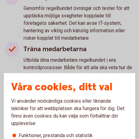
Genomför regelbundet övningar och tester för att
upptäcka möjliga svagheter kopplade till
företagets säkerhet. Det kan avse IT-system,
hantering av viktig och känslig information eller
risker kopplat till medarbetare
Träna medarbetarna
Utbilda dina medarbetare regelbundet i era
kontrollprocesser. Både för att alla ska veta hur de
ska agera i vissa situationer, och risker de bör vara
extra uppmärksamma på. Särskilt om de innehar
Våra cookies, ditt val
känsliga positioner med större befogenhet. Till
exempel Ekonomi- eller IT-personal.
Vi använder nödvändiga cookies eller liknande
Om det ändå händer - spara
tekniker för att webbplatsen ska fungera för dig. Det
finns även cookies du kan välja som förbättrar din
underlag
upplevelse:
Om företaget trots allt blir utsatt, kontakta
Funktioner, prestanda och statistik
omgående banken och informera vad som hänt.