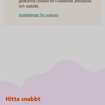
godkänna cookies för Funktioner, prestanda
och statistik.
Inställningar för cookies
Sidfot
Hitta snabbt