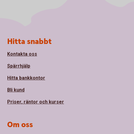
Sidfot
Hitta snabbt
Kontakta oss
Spärrhjälp
Hitta bankkontor
Bli kund
Priser, räntor och kurser
Om oss