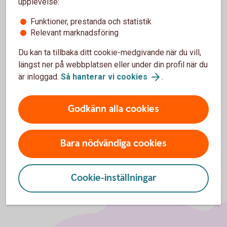
upplevelse:
företagskunder
Funktioner, prestanda och statistik
Behöver ni hjälp med annat än traditionella
Relevant marknadsföring
banktjänster? Vi har partnersamarbeten över hela
Du kan ta tillbaka ditt cookie-medgivande när du vill,
landet. Du kan få hjälp med hållbarhet, klimat, juridik
längst ner på webbplatsen eller under din profil när du
och aktiebok.
är inloggad.
Så hanterar vi cookies
.
Partnersamarbeten
Godkänn alla cookies
Bara nödvändiga cookies
Cookie-inställningar