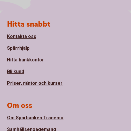
Sidfot
Hitta snabbt
Kontakta oss
Spärrhjälp
Hitta bankkontor
Bli kund
Priser, räntor och kurser
Om oss
Om Sparbanken Tranemo
Samhällsengagemang