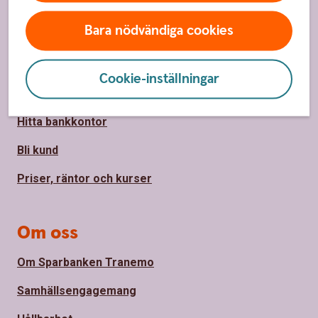
Sidfot
Bara nödvändiga cookies
Hitta snabbt
Kontakta oss
Cookie-inställningar
Spärrhjälp
Hitta bankkontor
Bli kund
Priser, räntor och kurser
Om oss
Om Sparbanken Tranemo
Samhällsengagemang