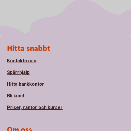
Sidfot
Hitta snabbt
Kontakta oss
Spärrhjälp
Hitta bankkontor
Bli kund
Priser, räntor och kurser
Om oss