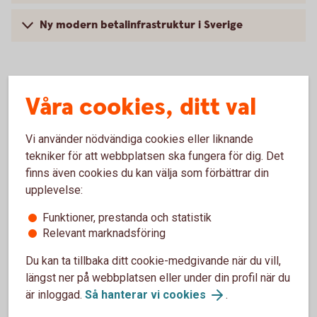
Ny modern betalinfrastruktur i Sverige
Våra cookies, ditt val
Vi använder nödvändiga cookies eller liknande
tekniker för att webbplatsen ska fungera för dig. Det
finns även cookies du kan välja som förbättrar din
upplevelse:
Funktioner, prestanda och statistik
Relevant marknadsföring
Hantera er ekonomi på ett
Du kan ta tillbaka ditt cookie-medgivande när du vill,
enkelt,
snabbt
och
säkert
längst ner på webbplatsen eller under din profil när du
sätt med bankintegration.
är inloggad.
Så hanterar vi cookies
.