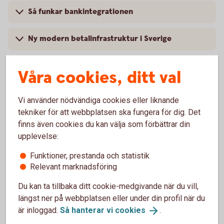
Så funkar bankintegrationen
Ny modern betalinfrastruktur i Sverige
Våra cookies, ditt val
Vi använder nödvändiga cookies eller liknande
tekniker för att webbplatsen ska fungera för dig. Det
finns även cookies du kan välja som förbättrar din
upplevelse:
Funktioner, prestanda och statistik
Relevant marknadsföring
Du kan ta tillbaka ditt cookie-medgivande när du vill,
Hantera er ekonomi på ett
längst ner på webbplatsen eller under din profil när du
är inloggad.
Så hanterar vi
cookies
.
enkelt,
snabbt
och
säkert