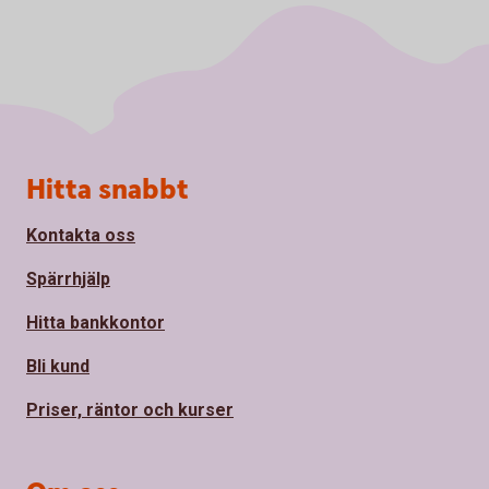
Sidfot
Hitta snabbt
Kontakta oss
Spärrhjälp
Hitta bankkontor
Bli kund
Priser, räntor och kurser