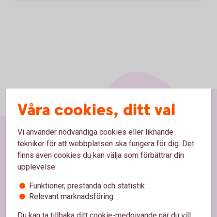
Våra cookies, ditt val
Vi använder nödvändiga cookies eller liknande
tekniker för att webbplatsen ska fungera för dig. Det
Sidfot
Hitta snabbt
finns även cookies du kan välja som förbättrar din
upplevelse:
Kontakta oss
Funktioner, prestanda och statistik
Spärrhjälp
Relevant marknadsföring
Hitta bankkontor
Du kan ta tillbaka ditt cookie-medgivande när du vill,