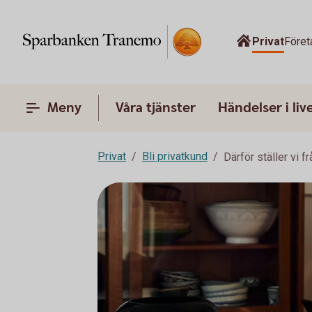
Privat
Föret
Meny
Våra tjänster
Händelser i liv
Privat
Bli privatkund
Därför ställer vi f