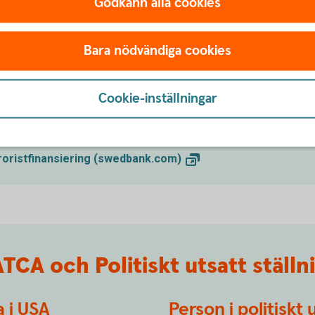
Godkänn alla cookies
indra att banker och andra finansiella aktörer
xempel kommer från brott eller för att finansiera
Bara nödvändiga cookies
andra finansiella bolag, ska ha en god kunskap om
nen med kunden. Vi som bank har också
Cookie-inställningar
ationen vi har är aktuell. Därför ställer vi frågor
ller i internetbanken och appen.
roristfinansiering
(swedbank.com)
CA och Politiskt utsatt ställn
a i USA
Person i politiskt 