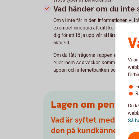
Vad händer om du inte 
Om vi inte får in den informationen vi fr
exempel innebära att ditt konto eller ba
dig för att följa upp vår affärsrelation 
V
aktuellt.
Om du fått frågorna i appen eller interne
Vi an
eller inom sex veckor, kommer de att l
webbp
appen och internetbanken som vanligt ig
förbä
F
R
Lagen om penningt
Du ka
webbp
Vad är syftet med Lagen 
Så h
den på kundkännedom?