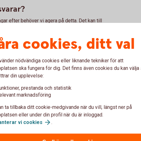
svarar?
ågar efter behöver vi agera på detta. Det kan till
nktjänster spärras. Om vi inte kan få kontakt med
kan uppsägning av konto med tillhörande tjänster bli
åra cookies, ditt val
tbanken, och inte svarar efter tre inloggningar
vänder nödvändiga cookies eller liknande tekniker för att
åsas. När frågorna är besvarade kan du använda
latsen ska fungera för dig. Det finns även cookies du kan välj
en. Det tar bara några minuter att svara.
ttrar din upplevelse:
unktioner, prestanda och statistik
elevant marknadsföring
vätt
n ta tillbaka ditt cookie-medgivande när du vill, längst ner på
latsen eller under din profil när du är inloggad.
om penningtvätt och vilka krav ställer
anterar vi
cookies
.