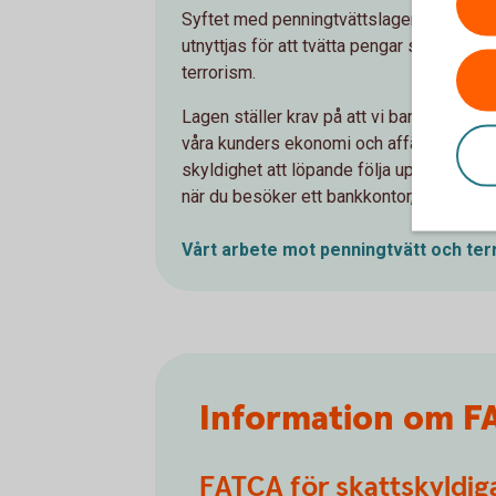
Syftet med penningtvättslagen är att förh
utnyttjas för att tvätta pengar som till e
terrorism.
Lagen ställer krav på att vi banker, och 
våra kunders ekonomi och affärsrelatio
skyldighet att löpande följa upp att inform
när du besöker ett bankkontor, per brev e
Vårt arbete mot penningtvätt och ter
Information om FAT
FATCA för skattskyldig