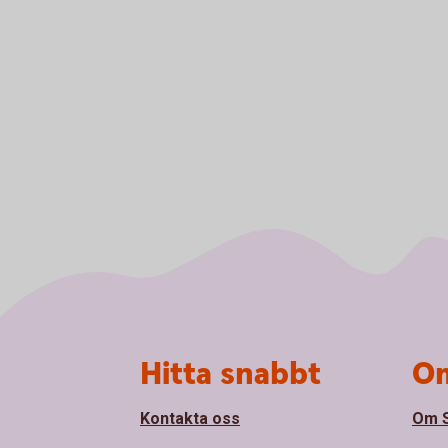
Sidfot
Hitta snabbt
Om
Kontakta oss
Om 