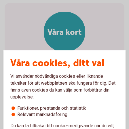
Våra kort
Våra cookies, ditt val
Våra kort för privatpersoner
Vi använder nödvändiga cookies eller liknande
och företag
tekniker för att webbplatsen ska fungera för dig. Det
finns även cookies du kan välja som förbättrar din
upplevelse:
Kort för
privatpersoner
Funktioner, prestanda och statistik
Företagskort
Relevant marknadsföring
Du kan ta tillbaka ditt cookie-medgivande när du vill,