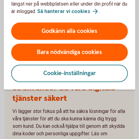
längst ner på webbplatsen eller under din profil när du
är inloggad.
Så hanterar vi
cookies
.
Hjälp att komma igång?
Godkänn alla cookies
Hjälp att logga in i appen och
internetbanken
Ring oss på 0771-97 75 12 för digital support
Bara nödvändiga cookies
Cookie-inställningar
Så använder du våra digitala
tjänster säkert
Vi lägger stor fokus på att ha säkra lösningar för alla
våra tjänster för att du ska kunna känna dig trygg
som kund. Du kan också hjälpa till genom att skydda
dina koder och personliga uppgifter. Läs om